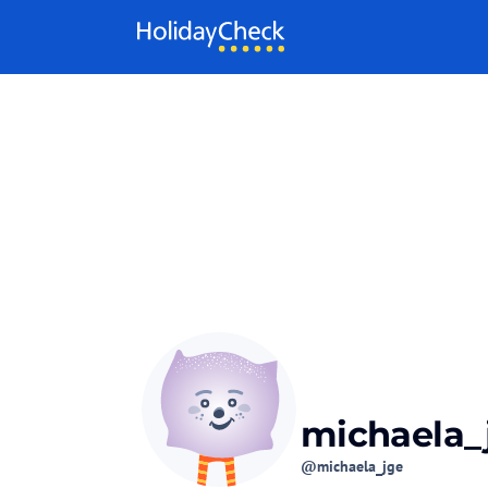
Weiter zum Inhalt
michaela_
@michaela_jge