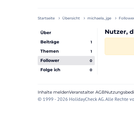
Startseite
Übersicht
michaela_jge
Followe
Nutzer, d
Über
Beiträge
1
Themen
1
Follower
0
Folge ich
0
Inhalte melden
Veranstalter AGB
Nutzungsbed
© 1999 - 2026 HolidayCheck AG. Alle Rechte vo