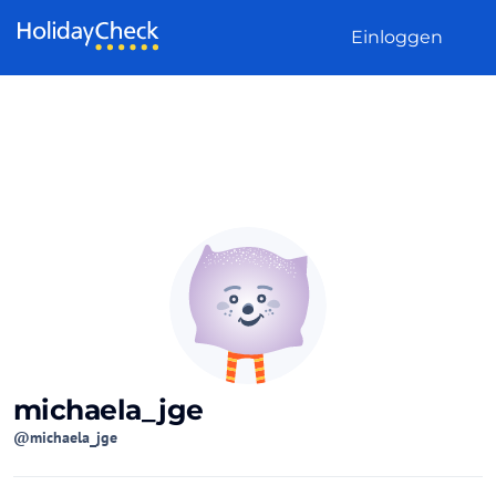
Weiter zum Inhalt
Einloggen
michaela_jge
@michaela_jge