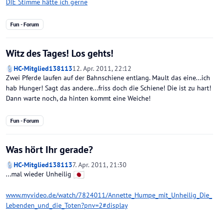
DIE Stimme hätte ich gerne
Fun - Forum
Witz des Tages! Los gehts!
HC-Mitglied138113
12. Apr. 2011, 22:12
Zwei Pferde laufen auf der Bahnschiene entlang. Mault das eine...ich
hab Hunger! Sagt das andere...friss doch die Schiene! Die ist zu hart!
Dann warte noch, da hinten kommt eine Weiche!
Fun - Forum
Was hört Ihr gerade?
HC-Mitglied138113
7. Apr. 2011, 21:30
...mal wieder Unheilig
www.myvideo.de/watch/7824011/Annette_Humpe_mit_Unheilig_Die_
Lebenden_und_die_Toten?pnv=2#display