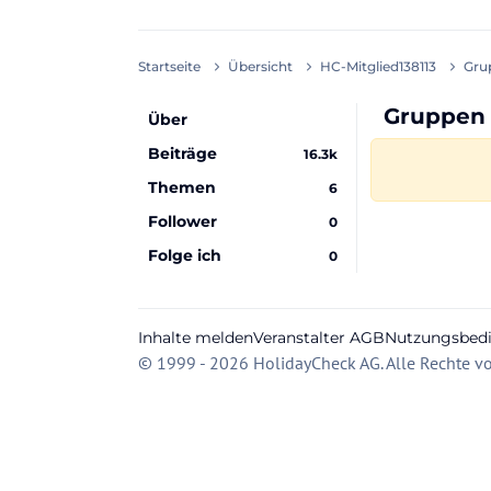
Startseite
Übersicht
HC-Mitglied138113
Gru
Gruppen 
Über
Beiträge
16.3k
Themen
6
Follower
0
Folge ich
0
Inhalte melden
Veranstalter AGB
Nutzungsbed
© 1999 - 2026 HolidayCheck AG. Alle Rechte vo