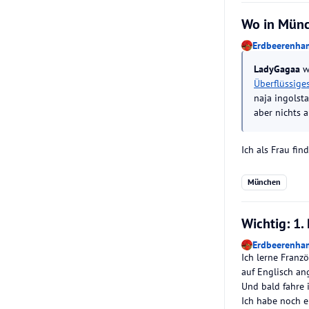
Wo in Münc
Erdbeerenha
LadyGagaa
w
Überflüssiges
naja ingolsta
aber nichts 
Ich als Frau fi
München
Wichtig: 1. 
Erdbeerenha
Ich lerne Franz
auf Englisch an
Und bald fahre 
Ich habe noch e