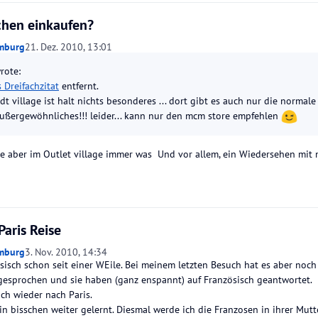
hen einkaufen?
mburg
21. Dez. 2010, 13:01
rote:
 Dreifachzitat
entfernt.
dt village ist halt nichts besonderes ... dort gibt es auch nur die norma
außergewöhnliches!!! leider... kann nur den mcm store empfehlen
nde aber im Outlet village immer was Und vor allem, ein Wiedersehen mit 
Paris Reise
mburg
3. Nov. 2010, 14:34
ösisch schon seit einer WEile. Bei meinem letzten Besuch hat es aber noc
gesprochen und sie haben (ganz enspannt) auf Französisch geantwortet.
ich wieder nach Paris.
in bisschen weiter gelernt. Diesmal werde ich die Franzosen in ihrer Mut