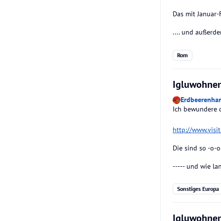
Das mit Januar-F
.... und außerd
Rom
Igluwohnen
Erdbeerenha
Ich bewundere di
http://www.vis
Die sind so -o-o
----- und wie l
Sonstiges Europa
Igluwohnen