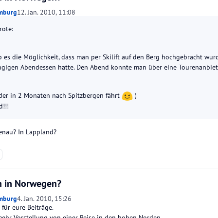
mburg
12. Jan. 2010, 11:08
ote:
b es die Möglichkeit, dass man per Skilift auf den Berg hochgebracht w
ngigen Abendessen hatte. Den Abend konnte man über eine Tourenanbiet
der in 2 Monaten nach Spitzbergen fährt
)
!!!
enau? In Lappland?
 in Norwegen?
mburg
4. Jan. 2010, 15:26
für eure Beiträge.
 mehr Vorstellung von einer Reise in den hohen Norden.