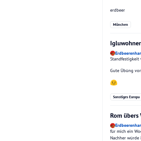
erdbeer
München
Igluwohnen
Erdbeerenha
Standfestigkeit
Gute Übüng vor 
Sonstiges Europa
Rom übers W
Erdbeerenha
für mich ein Woc
Nachher würde i