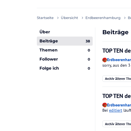
Startseite
Übersicht
Erdbeerenhamburg
B
Beiträge
Über
Beiträge
38
TOP TEN der
Themen
0
Follower
0
Erdbeerenha
sorry, aus den 
Folge ich
0
Archiv älterer Th
TOP TEN der
Erdbeerenha
Bei
editiert
läuf
Archiv älterer Th