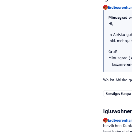
Erdbeerenha
Minusgrad
wr
Hi,
in Abisko ga
inkl. mehrgä
Gruß
Minusgrad ( 
faszinierend
Wo ist Abisko g
Sonstiges Europa
Igluwohnen
Erdbeerenha
herzlichen Dank 
Jetzt habe viel