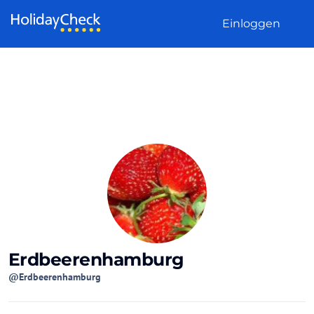
Weiter zum Inhalt
Einloggen
Erdbeerenhamburg
@Erdbeerenhamburg