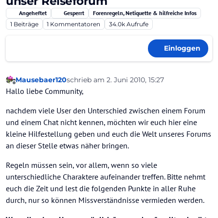
unser Reiseforum
Angeheftet
Gesperrt
Forenregeln, Netiquette & hilfreiche Infos
1
Beiträge
1
Kommentatoren
34.0k
Aufrufe
Einloggen
Mausebaer120
schrieb am
2. Juni 2010, 15:27
zuletzt editiert von
Offline
Hallo liebe Community,
nachdem viele User den Unterschied zwischen einem Forum
und einem Chat nicht kennen, möchten wir euch hier eine
kleine Hilfestellung geben und euch die Welt unseres Forums
an dieser Stelle etwas näher bringen.
Regeln müssen sein, vor allem, wenn so viele
unterschiedliche Charaktere aufeinander treffen. Bitte nehmt
euch die Zeit und lest die folgenden Punkte in aller Ruhe
durch, nur so können Missverständnisse vermieden werden.