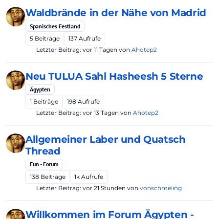
Waldbrände in der Nähe von Madrid
Spanisches Festland
5
Beiträge
137
Aufrufe
Letzter Beitrag:
vor 11 Tagen
von
Ahotep2
Neu TULUA Sahl Hasheesh 5 Sterne
Ägypten
1
Beiträge
198
Aufrufe
Letzter Beitrag:
vor 13 Tagen
von
Ahotep2
Allgemeiner Laber und Quatsch
Thread
Fun - Forum
138
Beiträge
1k
Aufrufe
Letzter Beitrag:
vor 21 Stunden
von
vonschmeling
Willkommen im Forum Ägypten -