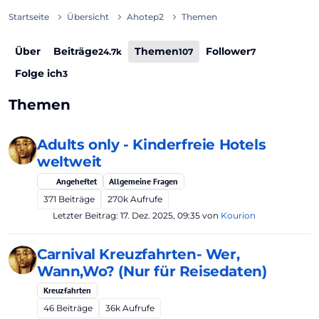
Startseite
Übersicht
Ahotep2
Themen
Über
Beiträge
Themen
Follower
24.7k
107
7
Folge ich
3
Themen
Adults only - Kinderfreie Hotels
weltweit
Angeheftet
Allgemeine Fragen
371
Beiträge
270k
Aufrufe
Letzter Beitrag:
17. Dez. 2025, 09:35
von
Kourion
Carnival Kreuzfahrten- Wer,
Wann,Wo? (Nur für Reisedaten)
Kreuzfahrten
46
Beiträge
36k
Aufrufe