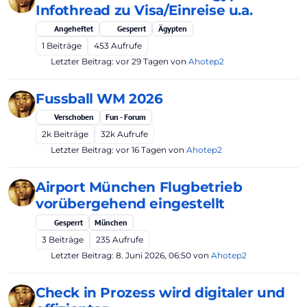
Infothread zu Visa/Einreise u.a.
Angeheftet
Gesperrt
Ägypten
1
Beiträge
453
Aufrufe
Letzter Beitrag:
vor 29 Tagen
von
Ahotep2
Fussball WM 2026
Verschoben
Fun - Forum
2k
Beiträge
32k
Aufrufe
Letzter Beitrag:
vor 16 Tagen
von
Ahotep2
Airport München Flugbetrieb
vorübergehend eingestellt
Gesperrt
München
3
Beiträge
235
Aufrufe
Letzter Beitrag:
8. Juni 2026, 06:50
von
Ahotep2
Check in Prozess wird digitaler und