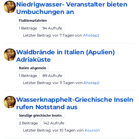
Niedrigwasser- Veranstalter bieten
Umbuchungen an
Flußkreuzfahrten
1
Beiträge
94
Aufrufe
Letzter Beitrag:
vor 7 Tagen
von
Ahotep2
Waldbrände in Italien (Apulien)
Adriaküste
Italien allgemein
1
Beiträge
89
Aufrufe
Letzter Beitrag:
vor 11 Tagen
von
Ahotep2
Wasserknappheit-Griechische Inseln
rufen Notstand aus
Sonstige griechische Inseln
2
Beiträge
142
Aufrufe
Letzter Beitrag:
vor 10 Tagen
von
Kourion