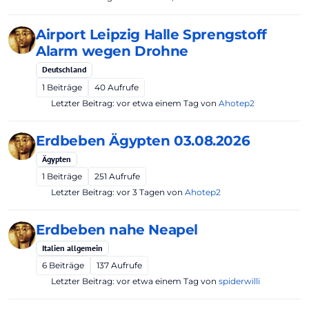
Airport Leipzig Halle Sprengstoff
Alarm wegen Drohne
Deutschland
1
Beiträge
40
Aufrufe
Letzter Beitrag:
vor etwa einem Tag
von
Ahotep2
Erdbeben Ägypten 03.08.2026
Ägypten
1
Beiträge
251
Aufrufe
Letzter Beitrag:
vor 3 Tagen
von
Ahotep2
Erdbeben nahe Neapel
Italien allgemein
6
Beiträge
137
Aufrufe
Letzter Beitrag:
vor etwa einem Tag
von
spiderwilli