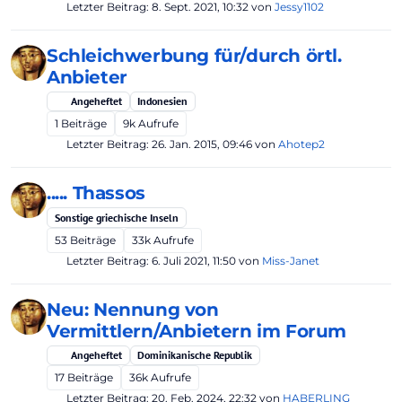
Letzter Beitrag:
8. Sept. 2021, 10:32
von
Jessy1102
Schleichwerbung für/durch örtl.
Anbieter
Angeheftet
Indonesien
1
Beiträge
9k
Aufrufe
Letzter Beitrag:
26. Jan. 2015, 09:46
von
Ahotep2
..... Thassos
Sonstige griechische Inseln
53
Beiträge
33k
Aufrufe
Letzter Beitrag:
6. Juli 2021, 11:50
von
Miss-Janet
Neu: Nennung von
Vermittlern/Anbietern im Forum
Angeheftet
Dominikanische Republik
17
Beiträge
36k
Aufrufe
Letzter Beitrag:
20. Feb. 2024, 22:32
von
HABERLING