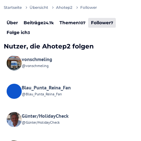
Startseite
Übersicht
Ahotep2
Follower
Über
Beiträge
Themen
Follower
24.7k
107
7
Folge ich
3
Nutzer, die Ahotep2 folgen
vonschmeling
@vonschmeling
Blau_Punta_Reina_Fan
@Blau_Punta_Reina_Fan
Günter/HolidayCheck
@Günter/HolidayCheck