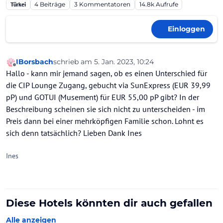
Türkei
4
Beiträge
3
Kommentatoren
14.8k
Aufrufe
Einloggen
IBorsbach
schrieb am
5. Jan. 2023, 10:24
zuletzt editiert von
Offline
Hallo - kann mir jemand sagen, ob es einen Unterschied für
die CIP Lounge Zugang, gebucht via SunExpress (EUR 39,99
pP) und GOTUI (Musement) für EUR 55,00 pP gibt? In der
Beschreibung scheinen sie sich nicht zu unterscheiden - im
Preis dann bei einer mehrköpfigen Familie schon. Lohnt es
sich denn tatsächlich? Lieben Dank Ines
Ines