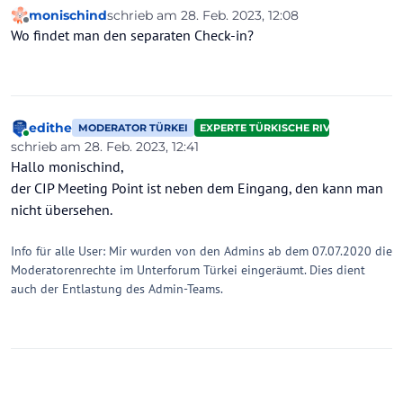
monischind
schrieb am
28. Feb. 2023, 12:08
zuletzt editiert von
Offline
Wo findet man den separaten Check-in?
edithe
MODERATOR TÜRKEI
EXPERTE TÜRKISCHE RIVIERA
Online
schrieb am
28. Feb. 2023, 12:41
zuletzt editiert von
Hallo monischind,
der CIP Meeting Point ist neben dem Eingang, den kann man
nicht übersehen.
Info für alle User: Mir wurden von den Admins ab dem 07.07.2020 die
Moderatorenrechte im Unterforum Türkei eingeräumt. Dies dient
auch der Entlastung des Admin-Teams.