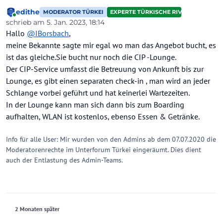
edithe
MODERATOR TÜRKEI
EXPERTE TÜRKISCHE RIVIERA
Online
schrieb am
5. Jan. 2023, 18:14
zuletzt editiert von
Hallo
@
IBorsbach
,
meine Bekannte sagte mir egal wo man das Angebot bucht, es
ist das gleiche.Sie bucht nur noch die CIP -Lounge.
Der CIP-Service umfasst die Betreuung von Ankunft bis zur
Lounge, es gibt einen separaten check-in , man wird an jeder
Schlange vorbei geführt und hat keinerlei Wartezeiten.
In der Lounge kann man sich dann bis zum Boarding
aufhalten, WLAN ist kostenlos, ebenso Essen & Getränke.
Info für alle User: Mir wurden von den Admins ab dem 07.07.2020 die
Moderatorenrechte im Unterforum Türkei eingeräumt. Dies dient
auch der Entlastung des Admin-Teams.
2 Monaten später