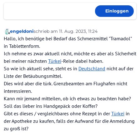
Einloggen
engeldoni
schrieb am
11. Aug. 2023, 11:24
zuletzt editiert von
Offline
Hallo, ich benötige bei Bedarf das Schmerzmittel "Tramadol"
in Tablettenform.
Ich nehme es zwar aktuell nicht, möchte es aber als Sicherheit
bei meiner nächsten
Türkei
-Reise dabei haben.
So wie ich aktuell sehe, steht es in
Deutschland
nicht auf der
Liste der Betäubungsmittel.
Dies wird aber die türk. Grenzbeamten am Flughafen nicht
interessieren.
Kann mir jemand mitteilen, ob ich etwas zu beachten habe?
Soll das lieber ins Handgepäck oder Koffer?
Gibt es dieses / vergleichbares ohne Rezept in der
Türkei
in
der Apotheke zu kaufen, falls der Aufwand für die Anmeldung
zu groß ist?