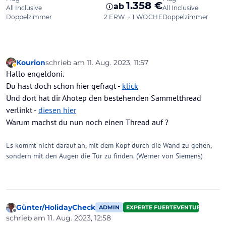
Kourion
schrieb am
11. Aug. 2023, 11:57
zuletzt editiert von
Abwesend
Hallo engeldoni.
Du hast doch schon hier gefragt -
klick
Und dort hat dir Ahotep den bestehenden Sammelthread
verlinkt -
diesen hier
Warum machst du nun noch einen Thread auf ?
Es kommt nicht darauf an, mit dem Kopf durch die Wand zu gehen,
sondern mit den Augen die Tür zu finden. (Werner von Siemens)
Günter/HolidayCheck
ADMIN
EXPERTE FUERTEVENTURA
Offline
schrieb am
11. Aug. 2023, 12:58
zuletzt editiert von