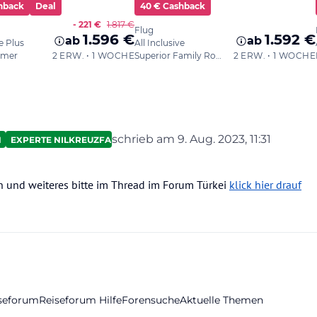
schrieb am
9. Aug. 2023, 11:31
N
EXPERTE NILKREUZFAHRTEN
zuletzt editiert von Ahotep2
8. Sept.
und weiteres bitte im Thread im Forum Türkei
klick hier drauf
iseforum
Reiseforum Hilfe
Forensuche
Aktuelle Themen