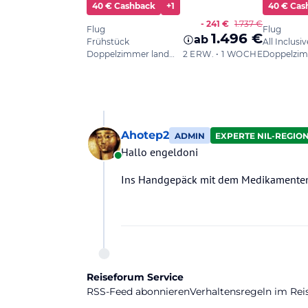
Ahotep2
ADMIN
EXPERTE NIL-REGIO
Hallo engeldoni
Online
Ins Handgepäck mit dem Medikamenten 
Reiseforum Service
RSS-Feed abonnieren
Verhaltensregeln im Re