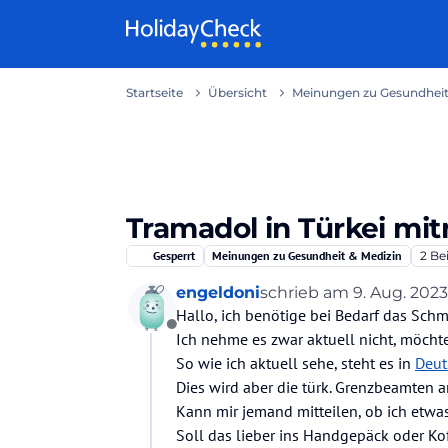
Weiter zum Inhalt
Startseite
Übersicht
Meinungen zu Gesundheit
Tramadol in Türkei m
Gesperrt
Meinungen zu Gesundheit & Medizin
2
Be
engeldoni
schrieb am
9. Aug. 2023,
zuletzt editiert von
Hallo, ich benötige bei Bedarf das Schm
Offline
Ich nehme es zwar aktuell nicht, möchte
So wie ich aktuell sehe, steht es in
Deut
Dies wird aber die türk. Grenzbeamten a
Kann mir jemand mitteilen, ob ich etwa
Soll das lieber ins Handgepäck oder Ko