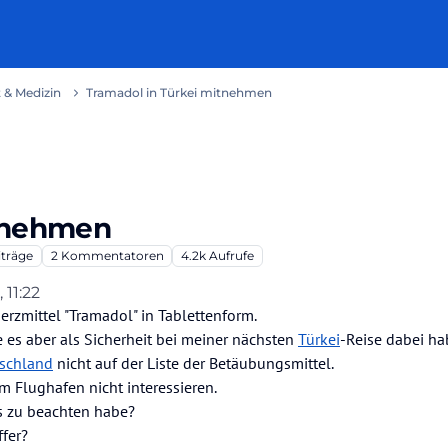
 & Medizin
Tramadol in Türkei mitnehmen
itnehmen
iträge
2
Kommentatoren
4.2k
Aufrufe
 11:22
erzmittel "Tramadol" in Tablettenform.
 es aber als Sicherheit bei meiner nächsten
Türkei
-Reise dabei ha
schland
nicht auf der Liste der Betäubungsmittel.
m Flughafen nicht interessieren.
s zu beachten habe?
ffer?