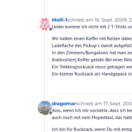
Molli-1
schrieb am
16. Sept. 2009, 2
zuletzt editiert von
Leider komme ich nicht mit 2 T-Shirts u
Offline
Wir hatten einen Koffer mit Rollen dab
Ladefläche des Pickup´s damit aufgefall
In den Zimmern/Bungalows hat man zwar 
(halbvollen) Koffer gelebt. Bei einer R
Ein Trekkingrucksack muss getragen wer
Ein kleiner Rucksack als Handgepäck is
dragomar
schrieb am
17. Sept. 200
zuletzt editiert von
Also, wenn ich mir vorstelle, dass ich
Offline
auch noch mit nem Mopedtaxi, das hätt
Ich bin für Rucksack, wenn Du mit ent