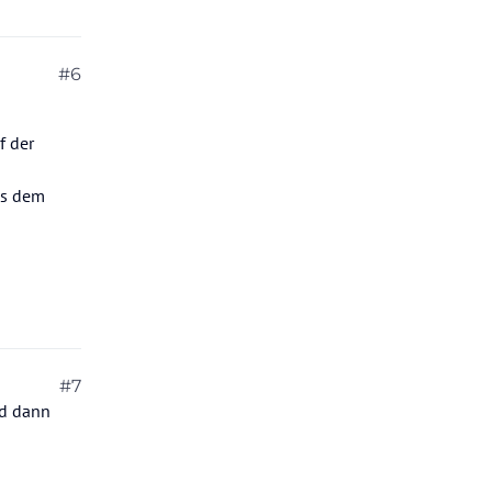
#6
f der
us dem
#7
nd dann