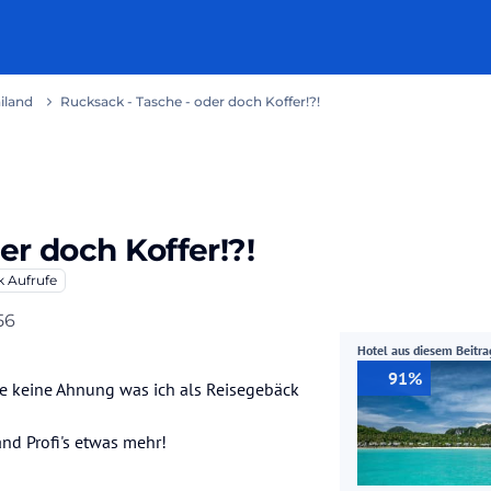
iland
Rucksack - Tasche - oder doch Koffer!?!
er doch Koffer!?!
k
Aufrufe
56
Hotel aus diesem Beitra
91%
e keine Ahnung was ich als Reisegebäck
and Profi's etwas mehr!