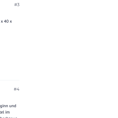
#3
 x 40 x
#4
eginn und
tel im