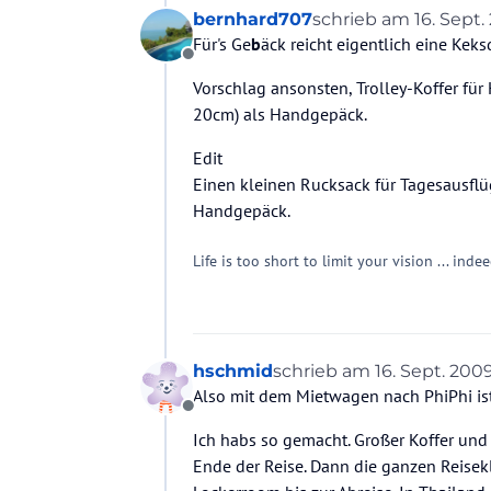
bernhard707
schrieb am
16. Sept.
zuletzt editiert von
Für's Ge
b
äck reicht eigentlich eine Kek
Offline
Vorschlag ansonsten, Trolley-Koffer für
20cm) als Handgepäck.
Edit
Einen kleinen Rucksack für Tagesausflüg
Handgepäck.
Life is too short to limit your vision ... inde
hschmid
schrieb am
16. Sept. 2009
zuletzt editiert von
Also mit dem Mietwagen nach PhiPhi ist 
Offline
Ich habs so gemacht. Großer Koffer un
Ende der Reise. Dann die ganzen Reisekl