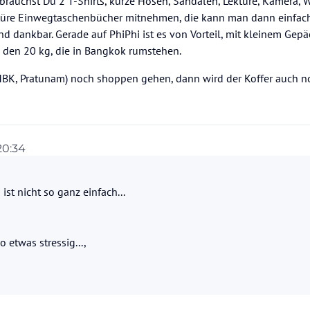
 brauchst Du 2 T-Shirts, kurze Hosen, Sandalen, Lektüre, Kamera,
ektüre Einwegtaschenbücher mitnehmen, die kann man dann einfac
nd dankbar. Gerade auf PhiPhi ist es von Vorteil, mit kleinem Gepä
n den 20 kg, die in Bangkok rumstehen.
BK, Pratunam) noch shoppen gehen, dann wird der Koffer auch no
20:34
st nicht so ganz einfach...
 etwas stressig...,