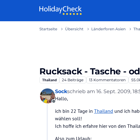
Weiter zum Inhalt
Startseite
Übersicht
Länderforen Asien
Tha
Rucksack - Tasche - od
Thailand
24
Beiträge
13
Kommentatoren
55.0
Sock
schrieb am
16. Sept. 2009, 18:
zuletzt editiert von
Hallo,
Offline
ich bin 22 Tage in
Thailand
und ich hab
wählen soll!
Ich hoffe ich erfahre hier von den Thail
Also zum Urlaub: