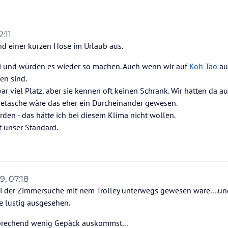
2:11
nd einer kurzen Hose im Urlaub aus.
ei und würden es wieder so machen. Auch wenn wir auf
Koh Tao
au
en sind.
viel Platz, aber sie kennen oft keinen Schrank. Wir hatten da a
eisetasche wäre das eher ein Durcheinander gewesen.
den - das hätte ich bei diesem Klima nicht wollen.
t unser Standard.
9, 07:18
 bei der Zimmersuche mit nem Trolley unterwegs gewesen wäre....u
e lustig ausgesehen.
sprechend wenig Gepäck auskommst...