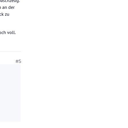
 Waschzeug.
h an der
ck zu
ch voll.
#5