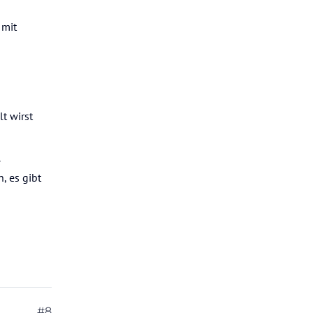
 mit
t wirst
e
, es gibt
#8