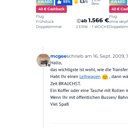
mcgee
schrieb am
16. Sept. 2009, 
zuletzt editiert von
Hallo,
Offline
das wichtigste ist wohl, wie die Transfe
Habt Ihr einen
Leihwagen
, dann wä
Zeit BRAUCHST.
Ein Koffer oder eine Tasche mit Rollen
Wenn Ihr mit öffentlichen Bussen/ Bahne
Viel Spaß