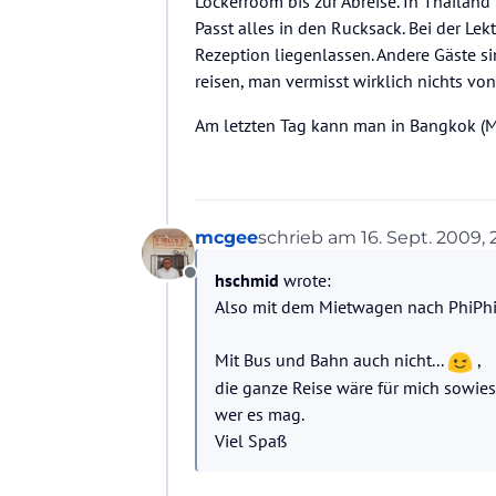
Lockerroom bis zur Abreise. In Thailand
Passt alles in den Rucksack. Bei der L
Rezeption liegenlassen. Andere Gäste si
reisen, man vermisst wirklich nichts vo
Am letzten Tag kann man in Bangkok (M
mcgee
schrieb am
16. Sept. 2009, 
zuletzt editiert von
hschmid
wrote:
Offline
Also mit dem Mietwagen nach PhiPhi i
Mit Bus und Bahn auch nicht...
,
die ganze Reise wäre für mich sowieso
wer es mag.
Viel Spaß