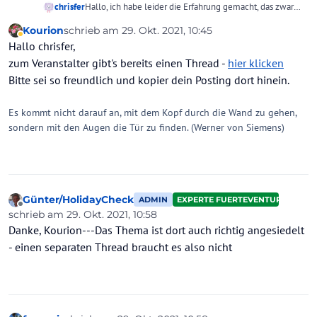
chrisfer
Hallo, ich habe leider die Erfahrung gemacht, das zwar
mit dem 'jederzeit Stornierbar' geworben wird, aber die
Kourion
schrieb am
29. Okt. 2021, 10:45
angegebenen Bedingungen so formuliert sind, das sie
zuletzt editiert von
Abwesend
Hallo chrisfer,
letztendlich ausgelegt werden können, wie der
Reiseveranstalter möchte!
zum Veranstalter gibt's bereits einen Thread -
hier klicken
In meinem Falle habe ich 6 Wochen vor Reisebeginn
Bitte sei so freundlich und kopier dein Posting dort hinein.
eine zweiwöchige Reise stornieren müssen, weil ich zu
dem Datum nicht mehr konnte.
Es kommt nicht darauf an, mit dem Kopf durch die Wand zu gehen,
Ich habe dann 43% des Gesamtpreises an
sondern mit den Augen die Tür zu finden. (Werner von Siemens)
Stornierungskosten berechnet bekommen - in den
Geschäftsbed. stand zunächst es koste 30%, was der
Anzahlung von 540,00€ entsprach.
Ich bekam allerdings folgende Abrechnung :
Kosten von Leistungsträger Ihrer Airline: EUR 641,78
Vertriebskosten: EUR 83,22
Günter/HolidayCheck
ADMIN
EXPERTE FUERTEVENTURA
Bearbeitungsentgelt: EUR 60,00 also 785,00€
Offline
schrieb am
29. Okt. 2021, 10:58
zuletzt editiert von
Gesamtkosten
Danke, Kourion---Das Thema ist dort auch richtig angesiedelt
..und telefonisch kam ich nie durch um mit jemandem
- einen separaten Thread braucht es also nicht
bei LMX zu sprechen!
Meine neue Buchung beim gleichen Veranstalter um
eine Woche verschoben ( ich habe dann ein anderes
Hotel genommen, weil ich sowieso neu buchen mußte),
hat keinerlei Entgegenkommen gebracht.
Laut Anwalt konnte ich auch da nichts dagegen tun,