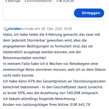
4
Beiträge
4
Kommentatoren
5.9k
Aufrufe
Einloggen
chrisfer
schrieb am
29. Okt. 2021, 10:35
zuletzt editiert von
Offline
Hallo, ich habe leider die Erfahrung gemacht, das zwar mit
dem 'jederzeit Stornierbar' geworben wird, aber die
angegebenen Bedingungen so formuliert sind, das sie
letztendlich ausgelegt werden können, wie der
Reiseveranstalter möchte!
In meinem Falle habe ich 6 Wochen vor Reisebeginn eine
zweiwöchige Reise stornieren müssen, weil ich zu dem Datum
nicht mehr konnte.
Ich habe dann 43% des Gesamtpreises an Stornierungskosten
berechnet bekommen - in den Geschäftsbed. stand zunächst
es koste 30%, was der Anzahlung von 540,00€ entsprach.
Ich bekam allerdings folgende Abrechnung :
Kosten von Leistungsträger Ihrer Airline: EUR 641,78