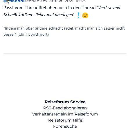
fraenni
schrieb am
29. Okt. 2021, 10:58
zuletzt editiert von
Offline
außer abdrücken - Toll !
Passt vom Threadtitel aber auch in den Thread "
Verrisse und
Ich reise jedenfalls nie mehr mit HolidayCheck und
Schmähkritiken - lieber mal überlegen
"
schon gar nicht mehr mit LMX!
Gruss an die Comunitiy
"Indem man über andere schlecht redet, macht man sich selber nicht
besser." (Chin. Sprichwort)
Reiseforum Service
RSS-Feed abonnieren
Verhaltensregeln im Reiseforum
Reiseforum Hilfe
Forensuche