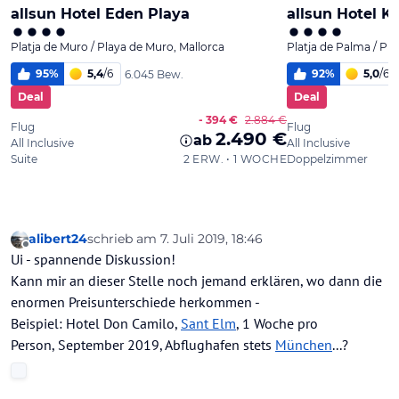
alibert24
schrieb am
7. Juli 2019, 18:46
zuletzt editiert von
Offline
Ui - spannende Diskussion!
Kann mir an dieser Stelle noch jemand erklären, wo dann die
enormen Preisunterschiede herkommen -
Beispiel: Hotel Don Camilo,
Sant Elm
, 1 Woche pro
Person, September 2019, Abflughafen stets
München
...?