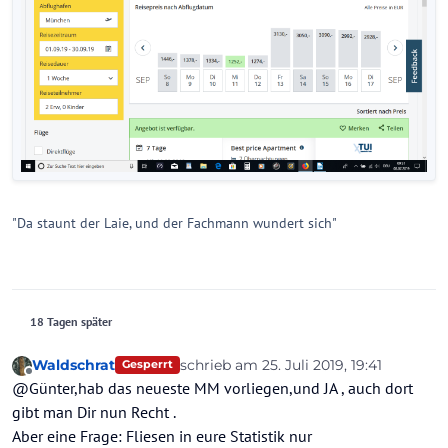
"Da staunt der Laie, und der Fachmann wundert sich"
18 Tagen später
Waldschrat
schrieb am
25. Juli 2019, 19:41
Gesperrt
zuletzt editiert von
Offline
@Günter,hab das neueste MM vorliegen,und JA , auch dort
gibt man Dir nun Recht .
Aber eine Frage: Fliesen in eure Statistik nur