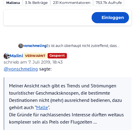
Mallorca
3.1k
Beiträge
231
Kommentatoren
753.7k
Aufrufe
Einloggen
vonschmeling
Es ist auch überhaupt nicht zutreffend, dass
klassische Pauschalreisen mit "guten Flugzeiten"
Malini
Gesperrt
VERWARNT
zwangsläufig teurer sind, zumal sich sowohl die
Offline
schrieb am
7. Juli 2019, 18:43
Veranstalter als auch die Airlines bekanntlich
zuletzt editiert von Malini
7. Juli 2019, 18:43
@
vonschmeling
sagte:
Änderungen vorhalten. Schon gar nicht so viel
teurer, dass sie "nicht mehr konkurrenzfähig"
wären.
Meiner Ansicht nach gibt es Trends und Strömungen
Das gilt ebenfalls für Tickets im EPV, wo häufig die
ach so begehrlichen frühen Vögel (bis 9 Uhr in der
touristischer Geschmacksknospen, die bestimmte
Früh) häufig preiswerter sind als die um 15 Uhr
Destinationen nicht (mehr) ausreichend bedienen, dazu
(ex D).
gehört auch "
Malle
".
Ich kann Günter nur zustimmen: Hier - wie auch in
Die Gründe für nachlassendes Interesse dürften weitaus
vielen anderen Fällen! - ist die Übersicht für einen
Verbraucher quasi unmöglich, was eben zu
komplexer sein als Preis oder Flugzeiten ...
Spekulationen auf vollkommen falschen
Basisfaktoren führt.