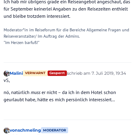
Ich hab mir übrigens grade ein Reiseangebot angeschaut, das
für September keinerlei Angaben zu den Reisezeiten enthielt
und bleibe trotzdem interessiert.
Moderator*in im Reiseforum für die Bereiche Allgemeine Fragen und
Reiseveranstalter/ Im Auftrag der Admins.
"Im Herzen barfuß!"
Malini
schrieb am
7. Juli 2019, 19:34
Gesperrt
VERWARNT
zuletzt editiert von
Offline
vS,
nö, natürlich
muss
er nicht – da ich in dem Hotel schon
geurlaubt habe, hätte es mich persönlich interessiert...
vonschmeling
MODERATOR
Offline