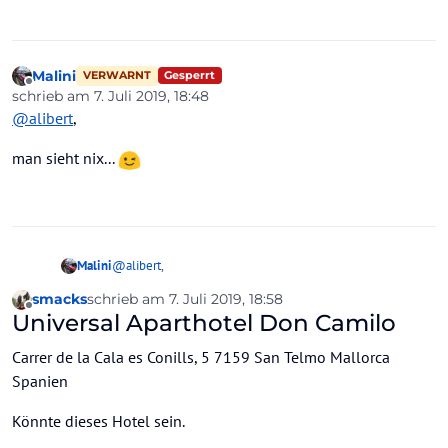
Malini
Gesperrt
VERWARNT
Offline
schrieb am
7. Juli 2019, 18:48
zuletzt editiert von
@
alibert
,
man sieht nix...
@
alibert
,
Malini
smacks
schrieb am
7. Juli 2019, 18:58
man sieht nix...
zuletzt editiert von smacks
7. Juli 2019, 18:59
Offline
Universal Aparthotel Don Camilo
Carrer de la Cala es Conills, 5 7159 San Telmo Mallorca
Spanien
Könnte dieses Hotel sein.