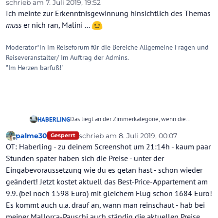
schrieb am
7. Juli 2019, 19:52
zuletzt editiert von
Ich meinte zur Erkenntnisgewinnung hinsichtlich des Themas
muss
er nich ran, Malini ...
Moderator*in im Reiseforum für die Bereiche Allgemeine Fragen und
Reiseveranstalter/ Im Auftrag der Admins.
"Im Herzen barfuß!"
Das liegt an der Zimmerkategorie, wenn die
HABERLING
Apartments ausgebucht sind.
palme30
schrieb am
8. Juli 2019, 00:07
Gesperrt
Bungalow Meerblick (BUM1), Reihenbungalow, im
zuletzt editiert von
Offline
OT: Haberling - zu deinem Screenshot um 21:14h - kaum paar
Nebengebäude, Meerseite, Meerblick, ca. 140 m²,
Gesamtanzahl der Räume in diesem Zimmertyp: 4,
Stunden später haben sich die Preise - unter der
Aufteilung wie folgt: Wohnzimmer, Maisonette, 3
Eingabevoraussetzung wie du es getan hast - schon wieder
Schlafzimmer, 6 Einzelbetten,
geändert! Jetzt kostet aktuell das Best-Price-Appartement am
9.9. (bei noch 1598 Euro) mit gleichem Flug schon 1684 Euro!
Es kommt auch u.a. drauf an, wann man reinschaut - hab bei
meiner Mallorca-Pauschi auch ständig die aktuellen Preise