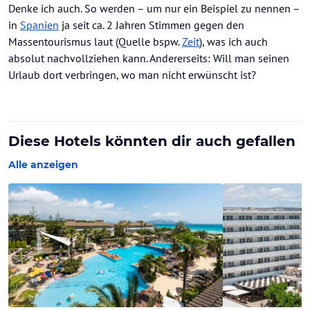
Meiner Ansicht nach gibt es Trends und
Denke ich auch. So werden – um nur ein Beispiel zu nennen –
Strömungen touristischer Geschmacksknospen,
in
Spanien
ja seit ca. 2 Jahren Stimmen gegen den
die bestimmte Destinationen nicht (mehr)
Massentourismus laut (Quelle bspw.
Zeit
), was ich auch
ausreichend bedienen, dazu gehört auch "Malle".
absolut nachvollziehen kann. Andererseits: Will man seinen
Die Gründe für nachlassendes Interesse dürften
weitaus komplexer sein als Preis oder Flugzeiten
Urlaub dort verbringen, wo man nicht erwünscht ist?
...