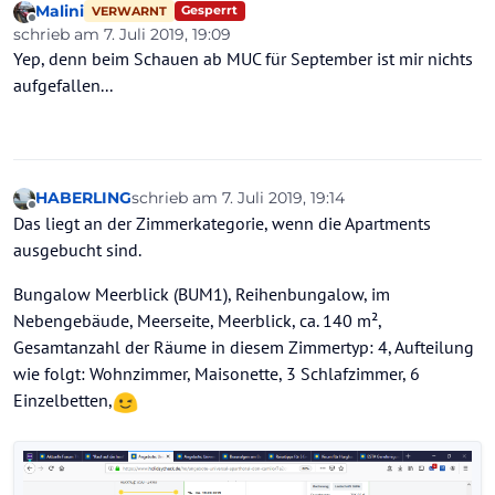
Malini
Gesperrt
VERWARNT
Offline
schrieb am
7. Juli 2019, 19:09
zuletzt editiert von
Yep, denn beim Schauen ab MUC für September ist mir nichts
aufgefallen...
HABERLING
schrieb am
7. Juli 2019, 19:14
zuletzt editiert von HABERLING
7. Juli 2019, 19:
Offline
Das liegt an der Zimmerkategorie, wenn die Apartments
ausgebucht sind.
Bungalow Meerblick (BUM1), Reihenbungalow, im
Nebengebäude, Meerseite, Meerblick, ca. 140 m²,
Gesamtanzahl der Räume in diesem Zimmertyp: 4, Aufteilung
wie folgt: Wohnzimmer, Maisonette, 3 Schlafzimmer, 6
Einzelbetten,