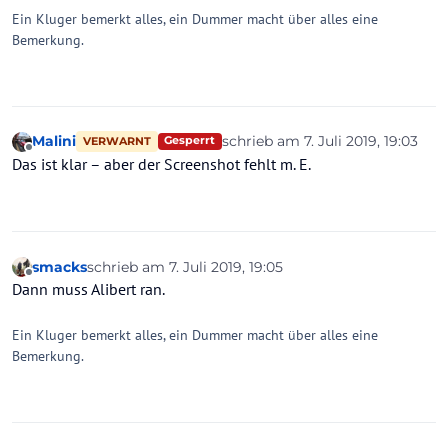
Ein Kluger bemerkt alles, ein Dummer macht über alles eine
Bemerkung.
Malini
schrieb am
7. Juli 2019, 19:03
Gesperrt
VERWARNT
zuletzt editiert von
Offline
Das ist klar – aber der Screenshot fehlt m. E.
smacks
schrieb am
7. Juli 2019, 19:05
zuletzt editiert von
Offline
Dann muss Alibert ran.
Ein Kluger bemerkt alles, ein Dummer macht über alles eine
Bemerkung.