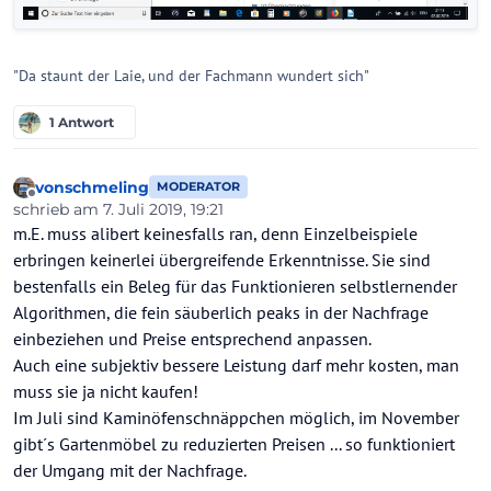
"Da staunt der Laie, und der Fachmann wundert sich"
1 Antwort
vonschmeling
MODERATOR
Offline
schrieb am
7. Juli 2019, 19:21
zuletzt editiert von vonschmeling
7. Juli 2019, 19:24
m.E. muss alibert keinesfalls ran, denn Einzelbeispiele
erbringen keinerlei übergreifende Erkenntnisse. Sie sind
bestenfalls ein Beleg für das Funktionieren selbstlernender
Algorithmen, die fein säuberlich peaks in der Nachfrage
einbeziehen und Preise entsprechend anpassen.
Auch eine subjektiv bessere Leistung darf mehr kosten, man
muss sie ja nicht kaufen!
Im Juli sind Kaminöfenschnäppchen möglich, im November
gibt´s Gartenmöbel zu reduzierten Preisen ... so funktioniert
der Umgang mit der Nachfrage.