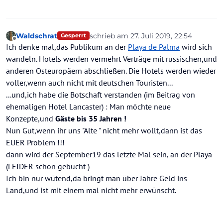
Waldschrat
schrieb am
27. Juli 2019, 22:54
Gesperrt
zuletzt editiert von Waldschrat
Offline
Ich denke mal,das Publikum an der
Playa de Palma
wird sich
wandeln. Hotels werden vermehrt Verträge mit russischen,und
anderen Osteuropäern abschließen. Die Hotels werden wieder
voller,wenn auch nicht mit deutschen Touristen...
...und,ich habe die Botschaft verstanden (im Beitrag von
ehemaligen Hotel Lancaster) : Man möchte neue
Konzepte,und
Gäste bis 35 Jahren !
Nun Gut,wenn ihr uns "Alte " nicht mehr wollt,dann ist das
EUER Problem !!!
dann wird der September19 das letzte Mal sein, an der Playa
(LEIDER schon gebucht )
Ich bin nur wütend,da bringt man über Jahre Geld ins
Land,und ist mit einem mal nicht mehr erwünscht.