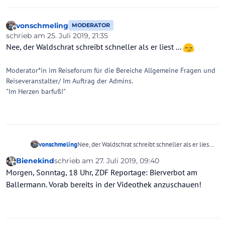
Länder..mit besserem
MaFo Leute mal an die internationalen
Preis/Leistungsverhältnis:Z.B. Türkei,
Zahlenheranzukommen, ist aber sicher
Tunesien, Ägypten.
nicht ganz so einfach.
vonschmeling
MODERATOR
Offline
schrieb am
25. Juli 2019, 21:35
zuletzt editiert von
Nee, der Waldschrat schreibt schneller als er liest ...
Moderator*in im Reiseforum für die Bereiche Allgemeine Fragen und
Reiseveranstalter/ Im Auftrag der Admins.
"Im Herzen barfuß!"
vonschmeling
Nee, der Waldschrat schreibt schneller als er liest
...
Bienekind
schrieb am
27. Juli 2019, 09:40
zuletzt editiert von
Offline
Morgen, Sonntag, 18 Uhr, ZDF Reportage: Bierverbot am
Ballermann. Vorab bereits in der Videothek anzuschauen!