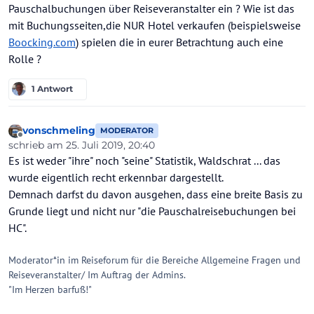
Pauschalbuchungen über Reiseveranstalter ein ? Wie ist das
mit Buchungsseiten,die NUR Hotel verkaufen (beispielsweise
Boocking.com
) spielen die in eurer Betrachtung auch eine
Rolle ?
1 Antwort
vonschmeling
MODERATOR
Offline
schrieb am
25. Juli 2019, 20:40
zuletzt editiert von
Es ist weder "ihre" noch "seine" Statistik, Waldschrat ... das
wurde eigentlich recht erkennbar dargestellt.
Demnach darfst du davon ausgehen, dass eine breite Basis zu
Grunde liegt und nicht nur "die Pauschalreisebuchungen bei
HC".
Moderator*in im Reiseforum für die Bereiche Allgemeine Fragen und
Reiseveranstalter/ Im Auftrag der Admins.
"Im Herzen barfuß!"