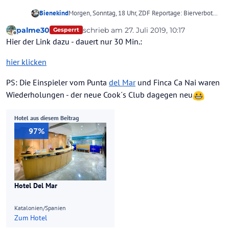
Bienekind
Morgen, Sonntag, 18 Uhr, ZDF Reportage: Bierverbot
am Ballermann. Vorab bereits in der Videothek
palme30
schrieb am
27. Juli 2019, 10:17
Gesperrt
anzuschauen!
zuletzt editiert von palme30
Offline
Hier der Link dazu - dauert nur 30 Min.:
hier klicken
PS: Die Einspieler vom Punta
del Mar
und Finca Ca Nai waren
Wiederholungen - der neue Cook´s Club dagegen neu
Hotel aus diesem Beitrag
97%
Hotel Del Mar
Katalonien/Spanien
Zum Hotel