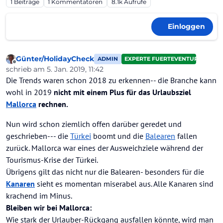
1
Beiträge
1
Kommentatoren
8.1k
Aufrufe
Einloggen
Günter/HolidayCheck
ADMIN
EXPERTE FUERTEVENTURA
Offline
schrieb am
5. Jan. 2019, 11:42
zuletzt editiert von Günter/HolidayCheck
1. Mai 2019, 12:19
Die Trends waren schon 2018 zu erkennen-- die Branche kann
wohl in 2019
nicht mit einem Plus für das Urlaubsziel
Mallorca
rechnen.
Nun wird schon ziemlich offen darüber geredet und
geschrieben--- die
Türkei
boomt und die
Balearen
fallen
zurück. Mallorca war eines der Ausweichziele während der
Tourismus-Krise der Türkei.
Übrigens gilt das nicht nur die Balearen- besonders für die
Kanaren
sieht es momentan miserabel aus. Alle Kanaren sind
krachend im Minus.
Bleiben wir bei Mallorca:
Wie stark der Urlauber-Rückgang ausfallen könnte, wird man