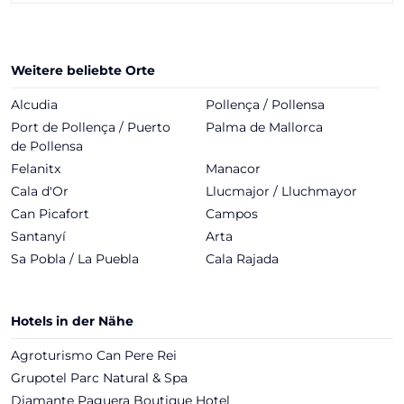
Weitere beliebte Orte
Alcudia
Pollença / Pollensa
Port de Pollença / Puerto
Palma de Mallorca
de Pollensa
Felanitx
Manacor
Cala d'Or
Llucmajor / Lluchmayor
Can Picafort
Campos
Santanyí
Arta
Sa Pobla / La Puebla
Cala Rajada
Hotels in der Nähe
Agroturismo Can Pere Rei
Grupotel Parc Natural & Spa
Diamante Paguera Boutique Hotel