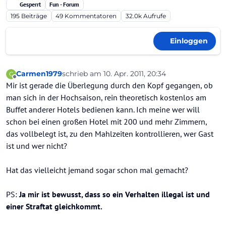
Gesperrt
Fun - Forum
195
Beiträge
49
Kommentatoren
32.0k
Aufrufe
Einloggen
Carmen1979
schrieb am
10. Apr. 2011, 20:34
C
zuletzt editiert von
Offline
Mir ist gerade die Überlegung durch den Kopf gegangen, ob
man sich in der Hochsaison, rein theoretisch kostenlos am
Buffet anderer Hotels bedienen kann. Ich meine wer will
schon bei einen großen Hotel mit 200 und mehr Zimmern,
das vollbelegt ist, zu den Mahlzeiten kontrollieren, wer Gast
ist und wer nicht?
Hat das vielleicht jemand sogar schon mal gemacht?
PS:
Ja mir ist bewusst, dass so ein Verhalten illegal ist und
einer Straftat gleichkommt.