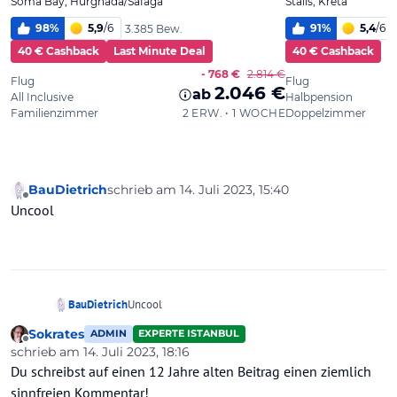
BauDietrich
schrieb am
14. Juli 2023, 15:40
zuletzt editiert von
Offline
Uncool
BauDietrich
Uncool
Sokrates
ADMIN
EXPERTE ISTANBUL
Offline
schrieb am
14. Juli 2023, 18:16
zuletzt editiert von
Du schreibst auf einen 12 Jahre alten Beitrag einen ziemlich
sinnfreien Kommentar!