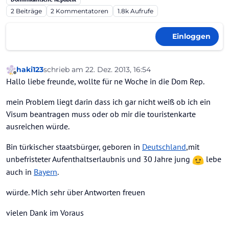
2
Beiträge
2
Kommentatoren
1.8k
Aufrufe
Einloggen
haki123
schrieb am
22. Dez. 2013, 16:54
zuletzt editiert von
Offline
Hallo liebe freunde, wollte für ne Woche in die Dom Rep.
mein Problem liegt darin dass ich gar nicht weiß ob ich ein
Visum beantragen muss oder ob mir die touristenkarte
ausreichen würde.
Bin türkischer staatsbürger, geboren in
Deutschland
,mit
unbefristeter Aufenthaltserlaubnis und 30 Jahre jung
lebe
auch in
Bayern
.
würde. Mich sehr über Antworten freuen
vielen Dank im Voraus