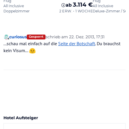
curiosus
schrieb am
22. Dez. 2013, 17:31
Gesperrt
zuletzt editiert von
Offline
...schau mal einfach auf die
Seite der Botschaft
. Du brauchst
kein Visum...
Hotel Aufsteiger