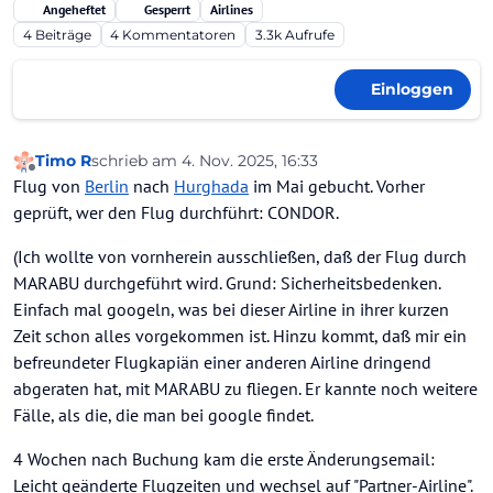
Angeheftet
Gesperrt
Airlines
4
Beiträge
4
Kommentatoren
3.3k
Aufrufe
Einloggen
Timo R
schrieb am
4. Nov. 2025, 16:33
zuletzt editiert von
Offline
Flug von
Berlin
nach
Hurghada
im Mai gebucht. Vorher
geprüft, wer den Flug durchführt: CONDOR.
(Ich wollte von vornherein ausschließen, daß der Flug durch
MARABU durchgeführt wird. Grund: Sicherheitsbedenken.
Einfach mal googeln, was bei dieser Airline in ihrer kurzen
Zeit schon alles vorgekommen ist. Hinzu kommt, daß mir ein
befreundeter Flugkapiän einer anderen Airline dringend
abgeraten hat, mit MARABU zu fliegen. Er kannte noch weitere
Fälle, als die, die man bei google findet.
4 Wochen nach Buchung kam die erste Änderungsemail:
Leicht geänderte Flugzeiten und wechsel auf "Partner-Airline".