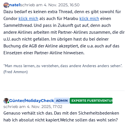
nate1
schrieb am
4. Nov. 2025, 16:50
zuletzt editiert von
Offline
Dazu bedarf es keinen extra Thread, denn es gibt sowohl für
Condor
klick mich
als auch für Marabu
klick mich
einen
Sammelthread. Und pass in Zukunft gut auf, denn auch
andere Airlines arbeiten mit Partner-Airlines zusammen, die dir
u.U. auch nicht gefallen. Im übrigen hast du bei deiner
Buchung die AGB der Airline akzeptiert, die u.a. auch auf das
Einsetzen einer Partner-Airline hinweisen.
"Man muss lernen, zu verstehen, dass andere Anderes anders sehen".
(Fred Ammon)
Günter/HolidayCheck
ADMIN
EXPERTE FUERTEVENTURA
Online
schrieb am
4. Nov. 2025, 17:02
zuletzt editiert von Günter/HolidayCheck
11. Apr. 2025, 17:03
Genauso verhält sich das. Das mit den Sicherheitsbedenken
hab ich absolut nicht kapiert.Welche sollen das wohl sein?