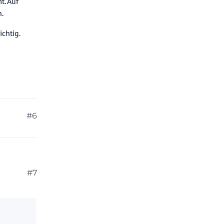
t. Auf
n.
chtig.
#6
#7