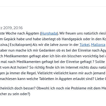
z 2019, 20:16
n
hste Woche nach Ägypten (
Hurghada
). Wir freuen uns natürlich ries
 im Gepäck habe und habe überlegt ob Handgepäck oder in den Ko
iva.( Escitalopram) Als wir die Jahre zuvor in der
Türkei
,
Mallorca
aber nun mache ich mir Gedanken ob es bei der Einreise nach Äg
h Medikamenten gefragt aber ich bin ein bisschen vorsichtig bei 
 mal nach Medikamenten gefragt bei der Einreise gefragt ? Sollte 
st vom Arzt holen? So richtig finde ich im Internet nichts dazu natü
en ja immer die Regel. Vielleicht vielleicht kann mir auch jemand
ht nachlesen kann welche Tabletten in Ägypten erlaubt sind? Lieb
hrscheinlich doch besser? Obwohl ich noch nie Probleme mit dem 
cher zu sein oder?)