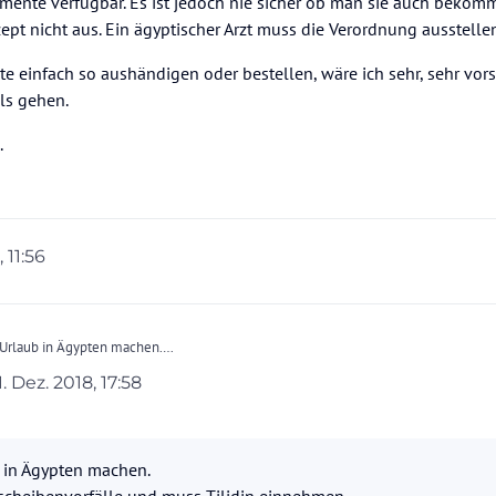
mente verfügbar. Es ist jedoch nie sicher ob man sie auch bekomm
pt nicht aus. Ein ägyptischer Arzt muss die Verordnung ausstelle
 einfach so aushändigen oder bestellen, wäre ich sehr, sehr vorsi
ls gehen.
.
 11:56
 Urlaub in Ägypten machen.
 Bandscheibenvorfälle und muss Tilidin einnehmen,
1. Dez. 2018, 17:58
Ägypten problemlos einführen, natürlich nur in der menge die benötigt wird.
ert von
keine Antwort geben.
b in Ägypten machen.