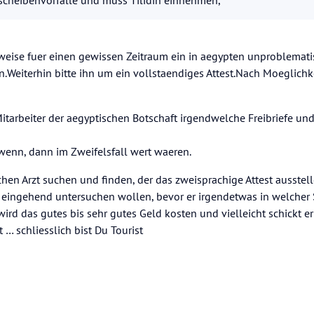
scheibenvorfälle und muss Tilidin einnehmen,
tzweise fuer einen gewissen Zeitraum ein in aegypten unproblemat
Weiterhin bitte ihn um ein vollstaendiges Attest.Nach Moeglichke
 Mitarbeiter der aegyptischen Botschaft irgendwelche Freibriefe un
 wenn, dann im Zweifelsfall wert waeren.
chen Arzt suchen und finden, der das zweisprachige Attest ausstell
l eingehend untersuchen wollen, bevor er irgendetwas in welcher
ird das gutes bis sehr gutes Geld kosten und vielleicht schickt er
 … schliesslich bist Du Tourist