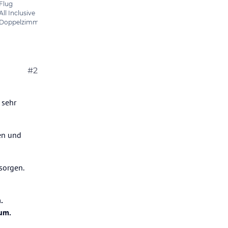
#2
 sehr
ren und
sorgen.
.
rum.