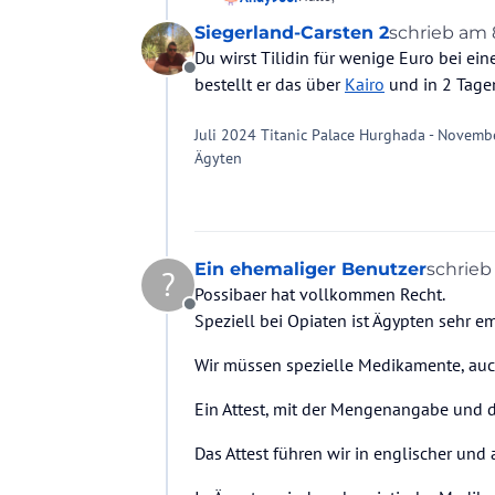
Siegerland-Carsten 2
schrieb am
wie ist es bei dir den ausgegang
zuletzt edit
Du wirst Tilidin für wenige Euro bei ei
Offline
bestellt er das über
Kairo
und in 2 Tagen
Juli 2024 Titanic Palace Hurghada - Novemb
Ägyten
Ein ehemaliger Benutzer
schrie
?
zuletzt 
Possibaer hat vollkommen Recht.
Offline
Speziell bei Opiaten ist Ägypten sehr e
Wir müssen spezielle Medikamente, auch
Ein Attest, mit der Mengenangabe und de
Das Attest führen wir in englischer und 