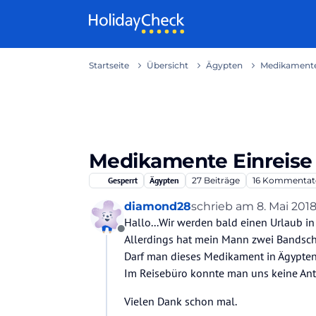
Weiter zum Inhalt
Startseite
Übersicht
Ägypten
Medikamente
Medikamente Einreise
Gesperrt
Ägypten
27
Beiträge
16
Kommentat
diamond28
schrieb am
8. Mai 2018
zuletzt editiert von
Hallo...Wir werden bald einen Urlaub i
Offline
Allerdings hat mein Mann zwei Bandsch
Darf man dieses Medikament in Ägypten 
Im Reisebüro konnte man uns keine An
Vielen Dank schon mal.