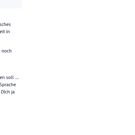
isches
it in
d noch
en soll …
 Sprache
 Dich ja