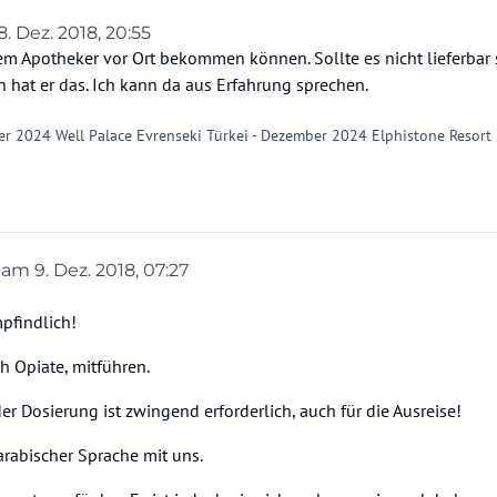
8. Dez. 2018, 20:55
en?
iert von
nem Apotheker vor Ort bekommen können. Sollte es nicht lieferbar 
 hat er das. Ich kann da aus Erfahrung sprechen.
er 2024 Well Palace Evrenseki Türkei - Dezember 2024 Elphistone Resort
b am
9. Dez. 2018, 07:27
editiert von
mpfindlich!
 Opiate, mitführen.
r Dosierung ist zwingend erforderlich, auch für die Ausreise!
arabischer Sprache mit uns.