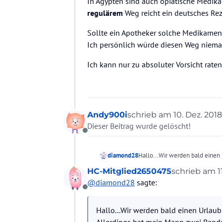
In Ägypten sind auch opiatische Medika
regulärem
Weg reicht ein deutsches Reze
Sollte ein Apotheker solche Medikamente
Ich persönlich würde diesen Weg niema
Ich kann nur zu absoluter Vorsicht raten
Andy900i
schrieb am
10. Dez. 2018,
zuletzt editiert von
Dieser Beitrag wurde gelöscht!
Offline
Hallo...Wir werden bald einen
diamond28
Allerdings hat mein Mann zwei
HC-Mitglied2650475
schrieb am
1
Darf man dieses Medikament in 
Vielen Dank schon mal.
zuletzt editi
@
diamond28
sagte:
Im Reisebüro konnte man uns 
Offline
Hallo...Wir werden bald einen Urlau