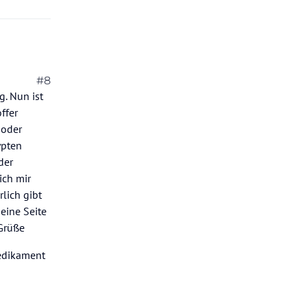
#8
ig. Nun ist
ffer
oder
ypten
der
ich mir
rlich gibt
 eine Seite
e Grüße
Medikament