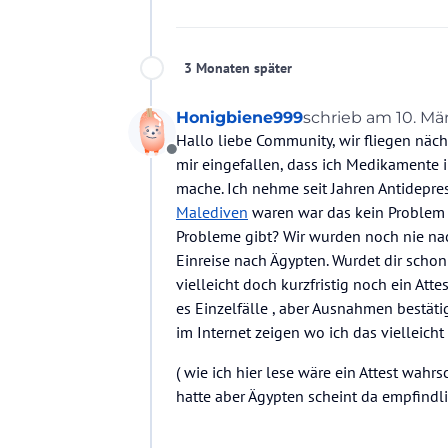
3 Monaten später
Honigbiene999
schrieb am
10. Mär
zuletzt editiert vo
Hallo liebe Community, wir fliegen näc
Offline
mir eingefallen, dass ich Medikamente
mache. Ich nehme seit Jahren Antidepress
Malediven
waren war das kein Problem 
Probleme gibt? Wir wurden noch nie nac
Einreise nach Ägypten. Wurdet dir schon
vielleicht doch kurzfristig noch ein Atte
es Einzelfälle , aber Ausnahmen bestätig
im Internet zeigen wo ich das vielleic
( wie ich hier lese wäre ein Attest wa
hatte aber Ägypten scheint da empfindli