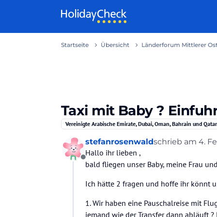
Weiter zum Inhalt
Startseite
Übersicht
Länderforum Mittlerer Os
Taxi mit Baby ? Einfuh
Vereinigte Arabische Emirate, Dubai, Oman, Bahrain und Qatar
stefanrosenwald
schrieb am
4. F
zuletzt editiert
Hallo ihr lieben ,
Offline
bald fliegen unser Baby, meine Frau un
Ich hätte 2 fragen und hoffe ihr könnt u
1. Wir haben eine Pauschalreise mit Fl
jemand wie der Transfer dann abläuft ?