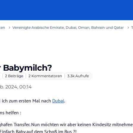
ten
Vereinigte Arabische Emirate, Dubai, Oman, Bahrain und Qatar
r Babymilch?
2
Beiträge
2
Kommentatoren
3.3k
Aufrufe
eb. 2024, 00:14
 von stefanrosenwald
2. Apr. 2024, 00:15
d ich zum ersten Mal nach
Dubai
.
ns helfen :
ughafen Transfer. Nun möchten wir aber keinen Kindesitz mitnehme
 Einfach Baby auf dem Schoß im Bus ?!