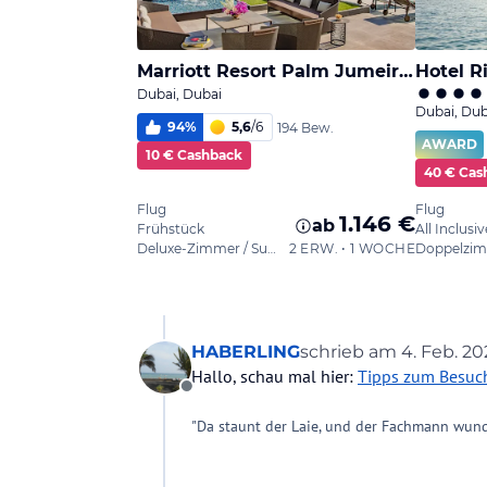
HABERLING
schrieb am
4. Feb. 20
zuletzt editiert von
Hallo, schau mal hier:
Tipps zum Besuch 
Offline
"Da staunt der Laie, und der Fachmann wund