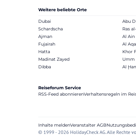
Weitere beliebte Orte
Dubai
Abu D
Schardscha
Ras a
Ajman
Al Ain
Fujairah
Al Aq
Hatta
Khor 
Madinat Zayed
Umm A
Dibba
Al Ḩa
Reiseforum Service
RSS-Feed abonnieren
Verhaltensregeln im Re
Inhalte melden
Veranstalter AGB
Nutzungsbed
© 1999 - 2026 HolidayCheck AG. Alle Rechte vo