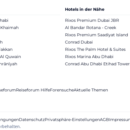
Hotels in der Nähe
habi
Rixos Premium Dubai JBR
l-Khaimah
Al Bandar Rotana - Creek
Rixos Premium Saadiyat Island
ah
Conrad Dubai
Fakkan
Rixos The Palm Hotel & Suites
l Quwain
Rixos Marina Abu Dhabi
mrānīyah
Conrad Abu Dhabi Etihad Tower
iseforum
Reiseforum Hilfe
Forensuche
Aktuelle Themen
ingungen
Datenschutz
Privatsphäre-Einstellungen
AGB
Impressu
rbehalten.