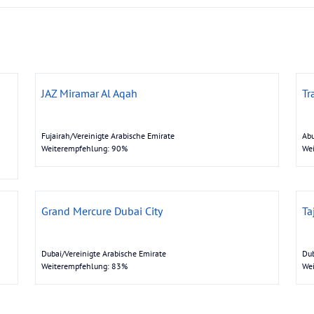
JAZ Miramar Al Aqah
Tr
Fujairah/Vereinigte Arabische Emirate
Abu
Weiterempfehlung: 90%
We
Grand Mercure Dubai City
Ta
Dubai/Vereinigte Arabische Emirate
Dub
Weiterempfehlung: 83%
We