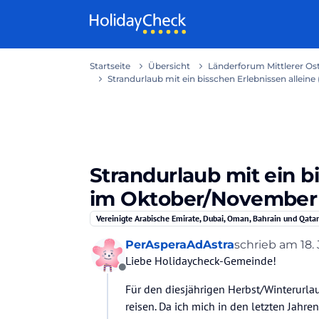
Weiter zum Inhalt
Startseite
Übersicht
Länderforum Mittlerer Os
Strandurlaub mit ein bisschen Erlebnissen allei
Strandurlaub mit ein b
im Oktober/November
Vereinigte Arabische Emirate, Dubai, Oman, Bahrain und Qatar
PerAsperaAdAstra
schrieb am
18.
zuletzt editier
Liebe Holidaycheck-Gemeinde!
Offline
Für den diesjährigen Herbst/Winterurla
reisen. Da ich mich in den letzten Jahren