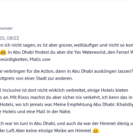
meinde!
25, 08:53
rbst/Winterurlaub plane ich nach Dubai oder Abu Dhabi zu reisen. Da ich mich in d
n ich nicht sagen, es ist aber grüner, weitläufiger und nicht so ko
ation leider nicht sehr stark beschäftigt habe, bin ich nun von der Fülle an Hotels to
 hoffe auf diesem Weg Eure Unterstützung zu erhalten.
ir: Ich reise alleine (M/36) mit dem Ziel einen Strand- und Badeurlaub zu machen,
In Abu Dhabi findest du aber die Yas Waterworld, den Ferrari 
 Erlebnisse verzichten. Da ich sehr weltoffen bin, freue ich mich auch neue Mensch
swürdigkeiten, Malls usw
nenzulernen. Idealerweise sollte das Hotel daher eine gute Animation, umfangrei
t ist Oktober bis November. Ich bin dabei voll flexibel. Dauer 10-12 Tage.
unterhaltung (Disco etc.) anbieten. Direkte Strandlage ist absolut pflicht, ich m
ai verbringen für die Action, dann in Abu Dhabi ausklingen lassen?
ch in einer verhältnismäßigen Zeit ins Stadtzentrum kommen.
pischer Türkeitourist und möchte auf All Inclusive nicht verzichten. Vom Hotelstand
ttpreis von einer Stadt zur anderen.
hbares zu folgenden Hotels in Antalya an: Calista, Barut Collection, Rixos, Delphin 
Fragen:
Inclusive ist dort nicht wirklich verbreitet, einige Hotels bieten
an. Mit Rixos machst du aber sicher nix verkehrt, ich kenn das in
der Auslastung im Oktober/November aus? Ich möchte ungern in eine "halbleere" 
ür Eure Antworten ob ich mit den ausgesuchten Hotels nicht komplett am Holzweg
 Hotels, wo ich jemals war. Meine Empfehlung Abu Dhabi: Khalidiy
hrungen in den Hotels.
t der Reise eher Dubai oder Abu Dhabi zu empfehlen? ich habe gelesen dass Abu
e Hotels und eine Mall in der Nähe.
, jedoch für Erwachsene etwas besser?
Grüße
nen in der Preisklasse von 3.000,- bis max. 4.000EUR empfohlen werden?
ch war im Juni in Abu Dhabi, und auch da war der Himmel diesig u
r, dass einige Hotels HP sowie AI anbieten. Das möchte ich gerne vermeiden, da ich
der Luft. Aber keine einzige Wolke am Himmel
 habe, dass AI-Gäste dann meist schlechter bewirtet werden