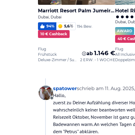
spatower
schrieb am
11. Aug. 2025
zuletzt editiert von Gü
Hallo,
Offline
zuerst zu Deiner Aufzählung diverser Ho
wahrscheinlich keiner beantworten weil 
Reisezeit Oktober, November ist ganz gu
Badewannen warm. An welchen Tagen der
dem "Petrus" abklären.