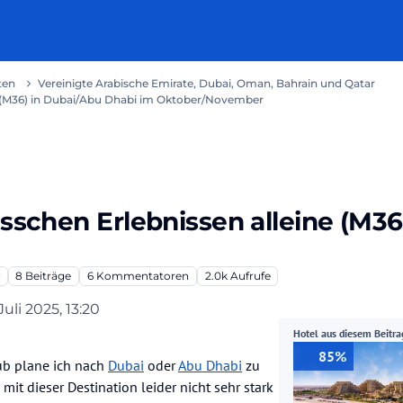
ten
Vereinigte Arabische Emirate, Dubai, Oman, Bahrain und Qatar
ne (M36) in Dubai/Abu Dhabi im Oktober/November
isschen Erlebnissen alleine (M3
8
Beiträge
6
Kommentatoren
2.0k
Aufrufe
 Juli 2025, 13:20
t von
Hotel aus diesem Beitra
85%
ub plane ich nach
Dubai
oder
Abu Dhabi
zu
 mit dieser Destination leider nicht sehr stark