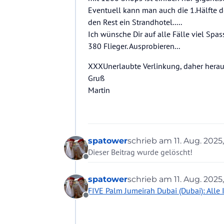
Eventuell kann man auch die 1.Hälfte 
den Rest ein Strandhotel.....
Ich wünsche Dir auf alle Fälle viel Spa
380 Flieger. Ausprobieren...
XXXUnerlaubte Verlinkung, daher he
Gruß
Martin
spatower
schrieb am
11. Aug. 2025
zuletzt editiert von
Dieser Beitrag wurde gelöscht!
Offline
spatower
schrieb am
11. Aug. 2025
zuletzt editiert von
FIVE Palm Jumeirah Dubai (Dubai): Alle
Offline