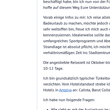
beschäftigt habe, bin ich nun von der F
hoffe auf diesem Weg Eure Unterstützun
Vorab einige Infos zu mir: Ich reise all
Badeurlaub zu machen, möchte jedoch ni
sehr weltoffen bin, freue ich mich auc
kennenzulernen. Idealerweise sollte da
umfangreiches Sportprogramm und Abend
Strandlage ist absolut pflicht, ich möch
verhältnismäßigen Zeit ins Stadtzentr
Die angestrebte Reisezeit ist Oktober bi
10-12 Tage.
Ich bin grundsätzlich typischer Türkeito
verzichten. Vom Hotelstandard strebe i
Hotels in
Antalya
an: Calista, Barut Coll
Ich habe nun folgende Fragen:
Wie sieht es mit der Auslastung i