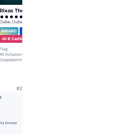
#2
g
che Emirate