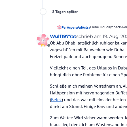
8 Tagen später
Liebe Holidaycheck-Ge
PerAsperaAdAstra
Wulf1977at
schrieb am
19. Aug. 20
Für den diesjährigen He
zuletzt editiert von
Ob Abu Dhabi tatsächlich ruhiger ist kan
Jahren mit dieser Destin
Offline
überwältigt worden und
Vorab einige Infos zu m
zugeschi**en mit Bauwerken wie Dubai
jedoch nicht auf einige
Freizeitpark und auch genügend Sehen
Kulturen im Urlaub ken
Die angestrebte Reisezei
Sportprogramm und Abend
Vielleicht einen Teil des Urlaubs in Dub
allerdings trotzdem au
Ich bin grundsätzlich ty
bringt dich ohne Probleme für einen Spo
ich daher etwas vergleic
Susesi
Ich habe nun folgende 
Schließe mich meinen Vorrednern an, All 
Halbpension mit hervorragenden Buffets 
Wie sieht es mit 
Ich Danke Euch vorab f
fliegen
(
Belek
) und das war mit eins der besten
eventuell um eure Erfa
Wäre für meine Ar
direkt am Strand. Einige Bars und ander
ruhiger sein soll
VIelen Dank und liebe 
Welche Hotels kön
Zum Wetter: Wird sicher warm werden. I
Aufgefallen ist mi
blau. Liegt denk ich am Wüstensand in 
Erfahrung gemacht