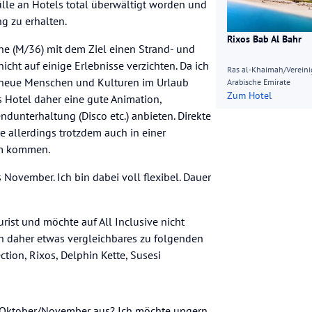
ülle an Hotels total überwältigt worden und
g zu erhalten.
Rixos Bab Al Bahr
eine (M/36) mit dem Ziel einen Strand- und
cht auf einige Erlebnisse verzichten. Da ich
Ras al-Khaimah/Vereini
h neue Menschen und Kulturen im Urlaub
Arabische Emirate
Zum Hotel
s Hotel daher eine gute Animation,
unterhaltung (Disco etc.) anbieten. Direkte
te allerdings trotzdem auch in einer
um kommen.
s November. Ich bin dabei voll flexibel. Dauer
urist und möchte auf All Inclusive nicht
ch daher etwas vergleichbares zu folgenden
ection, Rixos, Delphin Kette, Susesi
m Oktober/November aus? Ich möchte ungern