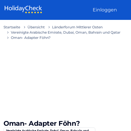
Weiter zum Inhalt
Einloggen
Startseite
Übersicht
Länderforum Mittlerer Osten
Vereinigte Arabische Emirate, Dubai, Oman, Bahrain und Qatar
Oman- Adapter Föhn?
Oman- Adapter Föhn?
Vereinigte Arabische Emirate, Dubai, Oman, Bahrain und Qatar