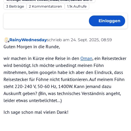
3
Beiträge
2
Kommentatoren
1.1k
Aufrufe
Einloggen
RainyWednesday
schrieb am
24. Sept. 2025, 08:59
zuletzt editiert von
Offline
Guten Morgen in die Runde,
wir machen in Kürze eine Reise in den
Oman
, ein Reisestecker
wird benötigt. Ich möchte unbedingt meinen Föhn
mitnehmen, beim googeln habe ich aber den Eindruck, dass
Reisestecker für Föhne nicht funktionieren. Auf meinem Föhn
steht 220-240 V, 50-60 Hz, 1400W. Kann jemand dazu
Auskunft geben? (Bin, was technisches Verständnis angeht,
leider etwas unterbelichtet…)
Ich sage schon mal vielen Dank!