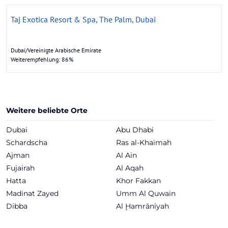
Taj Exotica Resort & Spa, The Palm, Dubai
Dubai/Vereinigte Arabische Emirate
Weiterempfehlung: 86%
Weitere beliebte Orte
Dubai
Abu Dhabi
Schardscha
Ras al-Khaimah
Ajman
Al Ain
Fujairah
Al Aqah
Hatta
Khor Fakkan
Madinat Zayed
Umm Al Quwain
Dibba
Al Ḩamrānīyah