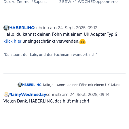
HABERLING
schrieb am
24. Sept. 2025, 09:12
zuletzt editiert von
Offline
Hallo, du kannst deinen Föhn mit einem UK Adapter Typ G
klick hier
uneingeschränkt verwenden.
"Da staunt der Laie, und der Fachmann wundert sich"
HABERLING
Hallo, du kannst deinen Föhn mit einem UK Adapter
Typ G
klick hier
uneingeschränkt verwenden.
RainyWednesday
schrieb am
24. Sept. 2025, 09:14
zuletzt editiert von
Offline
Vielen Dank, HABERLING, das hilft mir sehr!