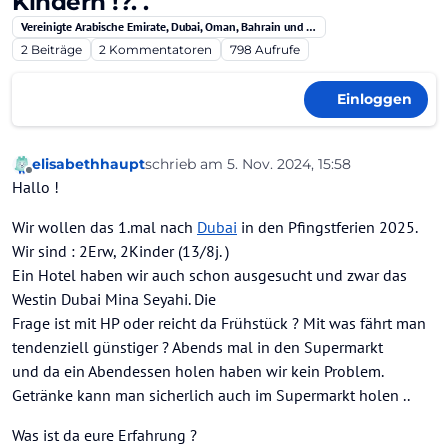
Kindern !?. .
Vereinigte Arabische Emirate, Dubai, Oman, Bahrain und Qatar
2
Beiträge
2
Kommentatoren
798
Aufrufe
Einloggen
elisabethhaupt
schrieb am
5. Nov. 2024, 15:58
zuletzt editiert von
Offline
Hallo !
Wir wollen das 1.mal nach
Dubai
in den Pfingstferien 2025.
Wir sind : 2Erw, 2Kinder (13/8j. )
Ein Hotel haben wir auch schon ausgesucht und zwar das
Westin Dubai Mina Seyahi. Die
Frage ist mit HP oder reicht da Frühstück ? Mit was fährt man
tendenziell günstiger ? Abends mal in den Supermarkt
und da ein Abendessen holen haben wir kein Problem.
Getränke kann man sicherlich auch im Supermarkt holen ..
Was ist da eure Erfahrung ?