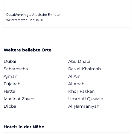
Dubai/Vereinigte Arabische Emirate
Weiterempfehlung: 86%
Weitere beliebte Orte
Dubai
Abu Dhabi
Schardscha
Ras al-Khaimah
Ajman
Al Ain
Fujairah
Al Aqah
Hatta
Khor Fakkan
Madinat Zayed
Umm Al Quwain
Dibba
Al Ḩamrānīyah
Hotels in der Nähe