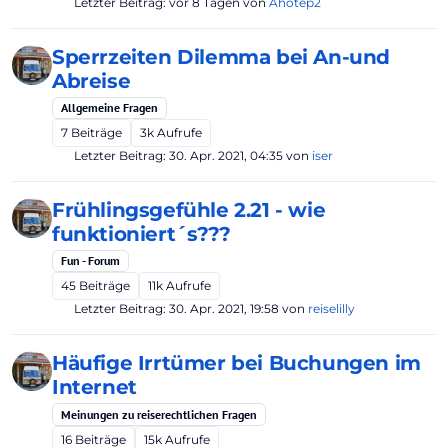
Letzter Beitrag:
vor 8 Tagen
von
Ahotep2
Sperrzeiten Dilemma bei An-und
Abreise
Allgemeine Fragen
7
Beiträge
3k
Aufrufe
Letzter Beitrag:
30. Apr. 2021, 04:35
von
iser
Frühlingsgefühle 2.21 - wie
funktioniert´s???
Fun - Forum
45
Beiträge
11k
Aufrufe
Letzter Beitrag:
30. Apr. 2021, 19:58
von
reiselilly
Häufige Irrtümer bei Buchungen im
Internet
Meinungen zu reiserechtlichen Fragen
16
Beiträge
15k
Aufrufe