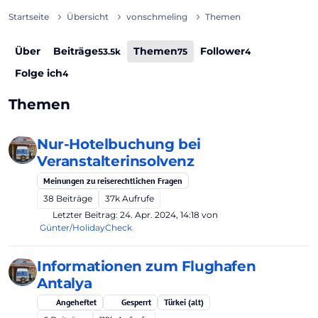
Startseite
Übersicht
vonschmeling
Themen
Über
Beiträge
Themen
Follower
53.5k
75
4
Folge ich
4
Themen
Nur-Hotelbuchung bei
Veranstalterinsolvenz
Meinungen zu reiserechtlichen Fragen
38
Beiträge
37k
Aufrufe
Letzter Beitrag:
24. Apr. 2024, 14:18
von
Günter/HolidayCheck
Informationen zum Flughafen
Antalya
Angeheftet
Gesperrt
Türkei (alt)