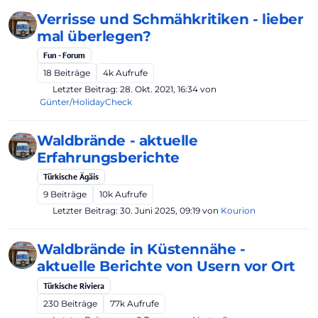
Verrisse und Schmähkritiken - lieber
mal überlegen?
Fun - Forum
18
Beiträge
4k
Aufrufe
Letzter Beitrag:
28. Okt. 2021, 16:34
von
Günter/HolidayCheck
Waldbrände - aktuelle
Erfahrungsberichte
Türkische Ägäis
9
Beiträge
10k
Aufrufe
Letzter Beitrag:
30. Juni 2025, 09:19
von
Kourion
Waldbrände in Küstennähe -
aktuelle Berichte von Usern vor Ort
Türkische Riviera
230
Beiträge
77k
Aufrufe