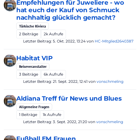
Empfehlungen für Juweliere - wo
hat euch der Kauf von Schmuck
nachhaltig glücklich gemacht?
Türkische Riviera
2
Beiträge
2k
Aufrufe
Letzter Beitrag:
5. Okt. 2022, 13:24
von
HC-Mitglied2640387
Habitat VIP
Reiseveranstalter
3
Beiträge
6k
Aufrufe
Letzter Beitrag:
21. Sept. 2022, 12:41
von
vonschmeling
Aldiana Treff für News und Blues
Allgemeine Fragen
1
Beiträge
1k
Aufrufe
Letzter Beitrag:
3. Sept. 2022, 21:20
von
vonschmeling
Fußball EM Frauen