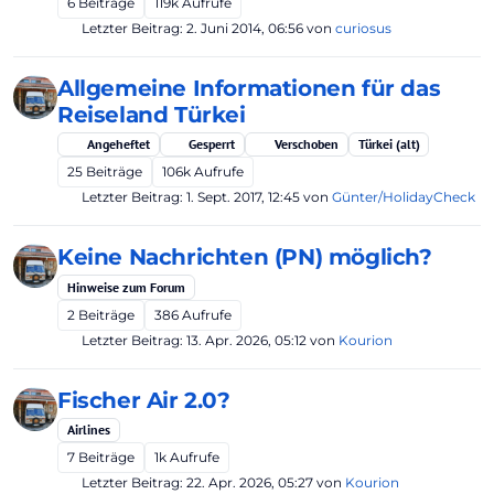
6
Beiträge
119k
Aufrufe
Letzter Beitrag:
2. Juni 2014, 06:56
von
curiosus
Allgemeine Informationen für das
Reiseland Türkei
Angeheftet
Gesperrt
Verschoben
Türkei (alt)
25
Beiträge
106k
Aufrufe
Letzter Beitrag:
1. Sept. 2017, 12:45
von
Günter/HolidayCheck
Keine Nachrichten (PN) möglich?
Hinweise zum Forum
2
Beiträge
386
Aufrufe
Letzter Beitrag:
13. Apr. 2026, 05:12
von
Kourion
Fischer Air 2.0?
Airlines
7
Beiträge
1k
Aufrufe
Letzter Beitrag:
22. Apr. 2026, 05:27
von
Kourion