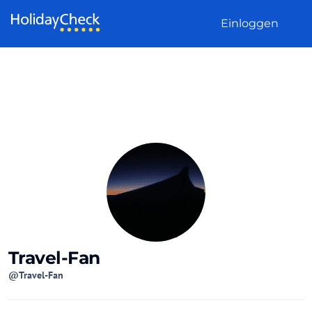
Weiter zum Inhalt
Einloggen
Travel-Fan
@Travel-Fan