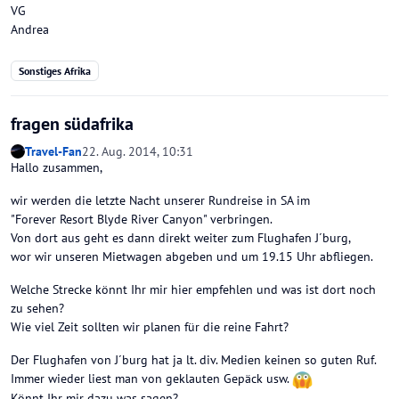
VG
Andrea
Sonstiges Afrika
fragen südafrika
Travel-Fan
22. Aug. 2014, 10:31
Hallo zusammen,
wir werden die letzte Nacht unserer Rundreise in SA im
"Forever Resort Blyde River Canyon" verbringen.
Von dort aus geht es dann direkt weiter zum Flughafen J´burg,
wor wir unseren Mietwagen abgeben und um 19.15 Uhr abfliegen.
Welche Strecke könnt Ihr mir hier empfehlen und was ist dort noch
zu sehen?
Wie viel Zeit sollten wir planen für die reine Fahrt?
Der Flughafen von J´burg hat ja lt. div. Medien keinen so guten Ruf.
Immer wieder liest man von geklauten Gepäck usw.
Könnt Ihr mir dazu was sagen?