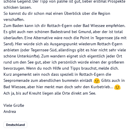
schöne Gegend. Der Tipp von palme ist gut, lieber erstmal Prospekte
schicken lassen.
So kannst du dir schon mal einen Überblick über die Region
verschaffen.
Zum Baden kann ich dir Rottach-Egern oder Bad Wiessee empfehlen.
Es gibt auch nen schönen Badestrand bei Gmund, aber der ist total
überlaufen. Eine Alternative wäre noch die Point in Tegernsee (da mit
Sand). Hier würde sich als Ausgangspunkt wiederum Rottach-Egern
anbieten (oder Tegernsee-Süd, allerdings gibt es hier nicht sehr viele
schöne Unterkünfte). Zum wandern eignet sich eigentlich jeder Ort
rund um den See gut, aber ich persönlich würde einen der größeren
bevorzugen. Wenn du noch Hilfe und Tipps brauchst, melde dich.
Kurz angemerkt sein noch dass speziell in Rottach-Egern die
Seepromenade zum abendlichen bummeln einlädt
Gibts auch in
Bad Wiessee, aber hier merkt man doch sehr den Kurbetrieb...
Ach ja, bis auf Kreuht liegen alle Orte direkt am See.
Viele Grüße
Andrea
Deutschland