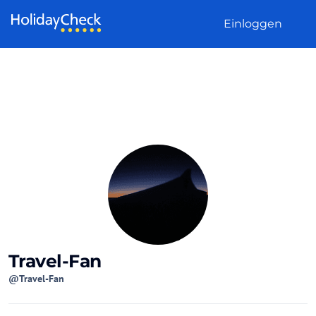
Weiter zum Inhalt
Einloggen
Travel-Fan
@Travel-Fan