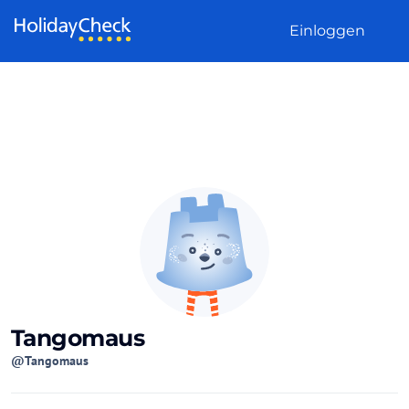
Weiter zum Inhalt
Einloggen
Tangomaus
@Tangomaus