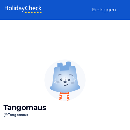
Weiter zum Inhalt
Einloggen
Tangomaus
@Tangomaus