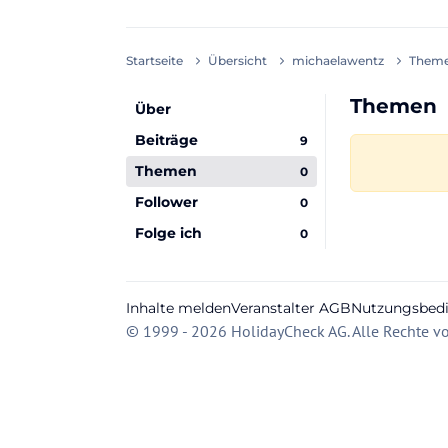
Startseite
Übersicht
michaelawentz
Them
Themen
Über
Beiträge
9
Themen
0
Follower
0
Folge ich
0
Inhalte melden
Veranstalter AGB
Nutzungsbed
© 1999 - 2026 HolidayCheck AG. Alle Rechte vo