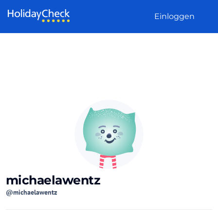
Weiter zum Inhalt
Einloggen
michaelawentz
@michaelawentz