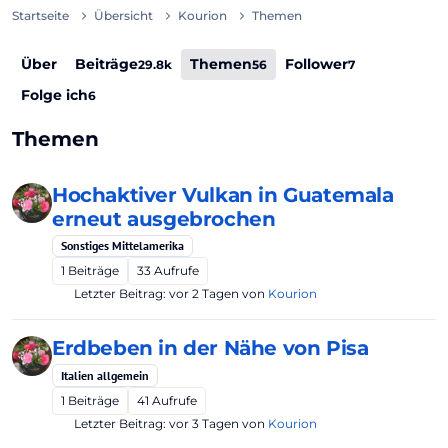
Startseite
Übersicht
Kourion
Themen
Über
Beiträge
Themen
Follower
29.8k
56
7
Folge ich
6
Themen
Hochaktiver Vulkan in Guatemala
erneut ausgebrochen
Sonstiges Mittelamerika
1
Beiträge
33
Aufrufe
Letzter Beitrag:
vor 2 Tagen
von
Kourion
Erdbeben in der Nähe von Pisa
Italien allgemein
1
Beiträge
41
Aufrufe
Letzter Beitrag:
vor 3 Tagen
von
Kourion