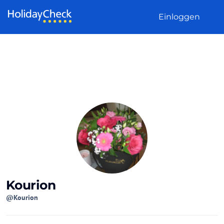
Weiter zum Inhalt
Einloggen
Kourion
@Kourion