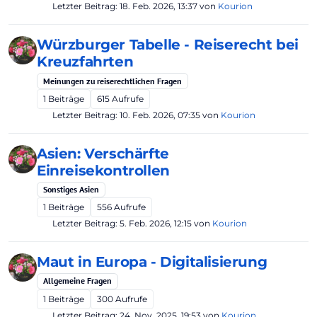
Letzter Beitrag:
18. Feb. 2026, 13:37
von
Kourion
Würzburger Tabelle - Reiserecht bei
Kreuzfahrten
Meinungen zu reiserechtlichen Fragen
1
Beiträge
615
Aufrufe
Letzter Beitrag:
10. Feb. 2026, 07:35
von
Kourion
Asien: Verschärfte
Einreisekontrollen
Sonstiges Asien
1
Beiträge
556
Aufrufe
Letzter Beitrag:
5. Feb. 2026, 12:15
von
Kourion
Maut in Europa - Digitalisierung
Allgemeine Fragen
1
Beiträge
300
Aufrufe
Letzter Beitrag:
24. Nov. 2025, 19:53
von
Kourion