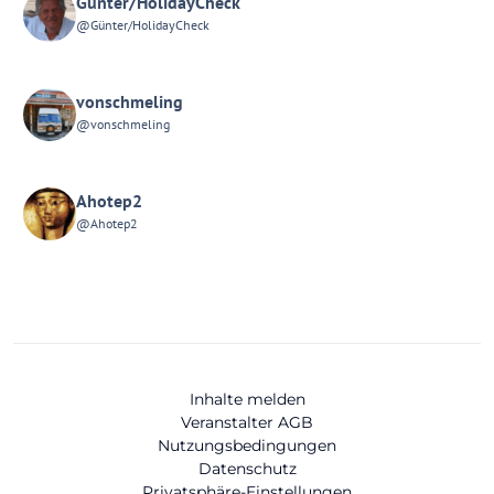
Günter/HolidayCheck
@Günter/HolidayCheck
vonschmeling
@vonschmeling
Ahotep2
@Ahotep2
Inhalte melden
Veranstalter AGB
Nutzungsbedingungen
Datenschutz
Privatsphäre-Einstellungen