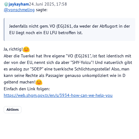
jaykayham
24. Juni 2025, 17:58
@
vonschmeling
sagte:
Jedenfalls nicht gem. VO (EG)261, da weder der Abflugort in der
EU liegt noch ein EU LFU betroffen ist.
Ja, richtig!
Aber die Tuerkei hat Ihre eigene "VO (EG)261", ist fast identisch mit
der von der EU, nennt sich da aber "SHY-Yolcu"! Und natuerlich gibt
es analog zur "SOEP" eine tuerkische Schlichtungsstelle! Also, man
kann seine Rechte als Passagier genauso unkompliziert wie in D
geltend machen!
Einfach den Link folgen:
https://web.shgm.gov.tr/en/s/3934-how-can-we-help-you
Airlines