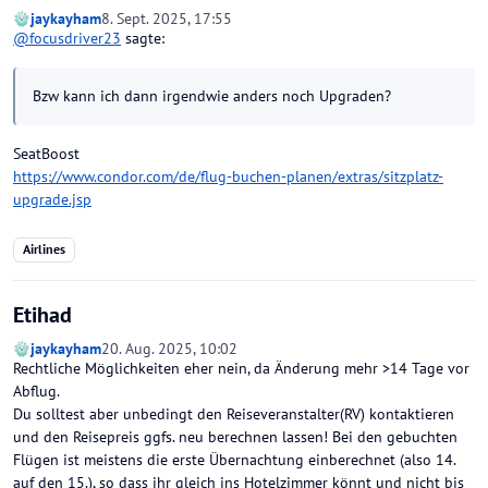
jaykayham
8. Sept. 2025, 17:55
@
focusdriver23
sagte:
Bzw kann ich dann irgendwie anders noch Upgraden?
SeatBoost
https://www.condor.com/de/flug-buchen-planen/extras/sitzplatz-
upgrade.jsp
Airlines
Etihad
jaykayham
20. Aug. 2025, 10:02
Rechtliche Möglichkeiten eher nein, da Änderung mehr >14 Tage vor
Abflug.
Du solltest aber unbedingt den Reiseveranstalter(RV) kontaktieren
und den Reisepreis ggfs. neu berechnen lassen! Bei den gebuchten
Flügen ist meistens die erste Übernachtung einberechnet (also 14.
auf den 15.), so dass ihr gleich ins Hotelzimmer könnt und nicht bis