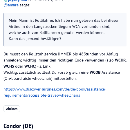
@
amare
sagte:
Mein Mann ist Rollifahrer. Ich habe nun gelesen das bei dieser
Airline in den Langstreckenfliegern WC's vorhanden sind,
welche auch von Rollifahrern genutzt werden können.
Kann das jemand bestätigen?
Du musst den Rollstuhlservice IIMMER bis 48Stunden vor Abflug
anmelden; wichtig immer den richtigen Code verwenden (also
WCHR
,
WCHS
oder
WCHC
) - s. Link.
Wichtig, zusätzlich solltest Du vorab gleich eine
WCOB
Assistance
(On-board aisle wheelchair) mitbestellen.
https://www.discover-airlines.com/de/de/book/assistance-
requirements/accessible-travel/wheelchairs
Airlines
Condor (DE)