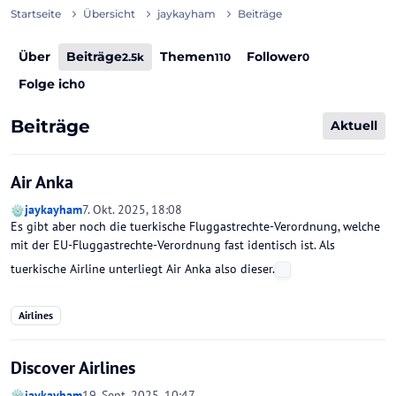
Startseite
Übersicht
jaykayham
Beiträge
Über
Beiträge
Themen
Follower
2.5k
110
0
Folge ich
0
Beiträge
Aktuell
Air Anka
jaykayham
7. Okt. 2025, 18:08
Es gibt aber noch die tuerkische Fluggastrechte-Verordnung, welche
mit der EU-Fluggastrechte-Verordnung fast identisch ist. Als
tuerkische Airline unterliegt Air Anka also dieser.
Airlines
Discover Airlines
jaykayham
19. Sept. 2025, 10:47