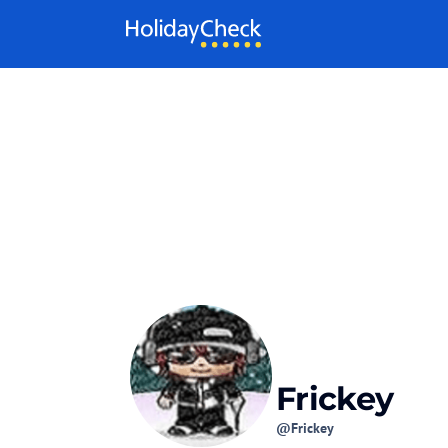
Weiter zum Inhalt
Frickey
@Frickey