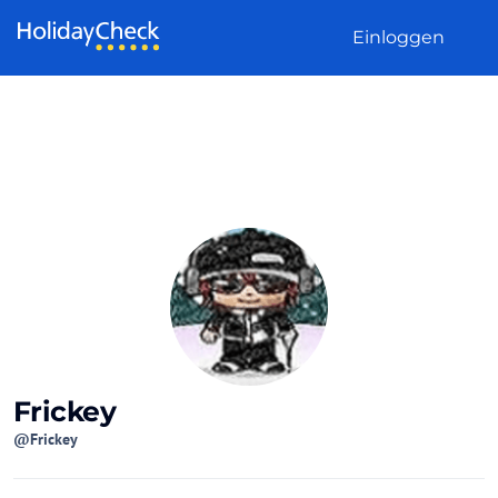
Weiter zum Inhalt
Einloggen
Frickey
@Frickey