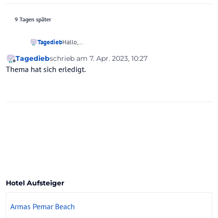
9 Tagen später
Tagedieb
Hallo,
vielen Dank für den Hinweis, aber es wäre ein Visum
Tagedieb
schrieb am
7. Apr. 2023, 10:27
für einen philippinischen Staatsbürger. Alle
zuletzt editiert von
Offline
Thema hat sich erledigt.
Bedingungen für ein E-Visum sind erfüllt.
Hotel Aufsteiger
Armas Pemar Beach