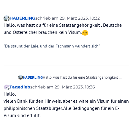
HABERLING
schrieb am
29. März 2023, 10:32
zuletzt editiert von
Offline
Hallo, was hast du für eine Staatsangehörigkeit , Deutsche
und Österreicher brauchen kein Visum.
"Da staunt der Laie, und der Fachmann wundert sich"
HABERLING
Hallo, was hast du für eine Staatsangehörigkeit ,
Deutsche und Österreicher brauchen kein Visum.
Tagedieb
schrieb am
29. März 2023, 10:36
zuletzt editiert von Tagedieb
Offline
Hallo,
vielen Dank für den Hinweis, aber es wäre ein Visum für einen
philippinischen Staatsbürger. Alle Bedingungen für ein E-
Visum sind erfüllt.