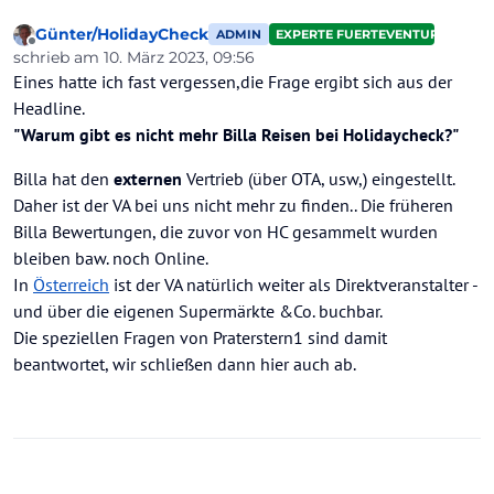
Günter/HolidayCheck
ADMIN
EXPERTE FUERTEVENTURA
Offline
schrieb am
10. März 2023, 09:56
zuletzt editiert von Günter/HolidayCheck
3. Okt. 2023, 12:09
Eines hatte ich fast vergessen,die Frage ergibt sich aus der
Headline.
"Warum gibt es nicht mehr Billa Reisen bei Holidaycheck?"
Billa hat den
externen
Vertrieb (über OTA, usw,) eingestellt.
Daher ist der VA bei uns nicht mehr zu finden.. Die früheren
Billa Bewertungen, die zuvor von HC gesammelt wurden
bleiben baw. noch Online.
In
Österreich
ist der VA natürlich weiter als Direktveranstalter -
und über die eigenen Supermärkte &Co. buchbar.
Die speziellen Fragen von Praterstern1 sind damit
beantwortet, wir schließen dann hier auch ab.