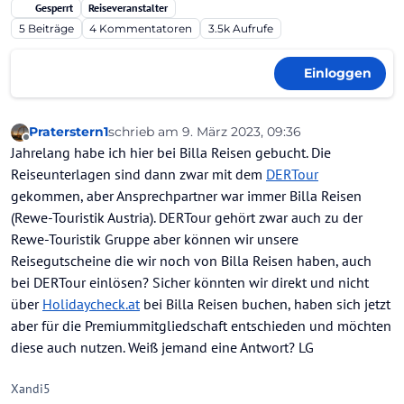
Gesperrt
Reiseveranstalter
5
Beiträge
4
Kommentatoren
3.5k
Aufrufe
Einloggen
Praterstern1
schrieb am
9. März 2023, 09:36
zuletzt editiert von
Offline
Jahrelang habe ich hier bei Billa Reisen gebucht. Die
Reiseunterlagen sind dann zwar mit dem
DERTour
gekommen, aber Ansprechpartner war immer Billa Reisen
(Rewe-Touristik Austria). DERTour gehört zwar auch zu der
Rewe-Touristik Gruppe aber können wir unsere
Reisegutscheine die wir noch von Billa Reisen haben, auch
bei DERTour einlösen? Sicher könnten wir direkt und nicht
über
Holidaycheck.at
bei Billa Reisen buchen, haben sich jetzt
aber für die Premiummitgliedschaft entschieden und möchten
diese auch nutzen. Weiß jemand eine Antwort? LG
Xandi5