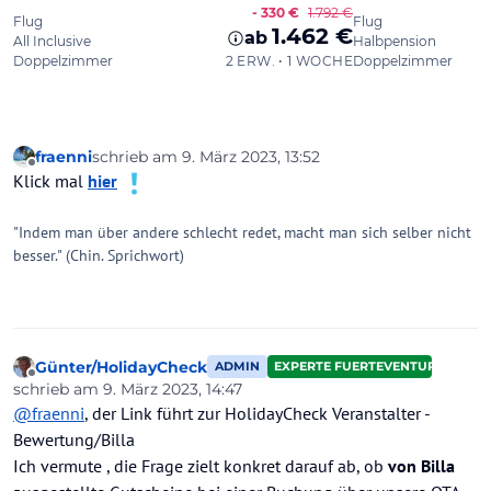
fraenni
schrieb am
9. März 2023, 13:52
zuletzt editiert von
Offline
Klick mal
hier
"Indem man über andere schlecht redet, macht man sich selber nicht
besser." (Chin. Sprichwort)
Günter/HolidayCheck
ADMIN
EXPERTE FUERTEVENTURA
Offline
schrieb am
9. März 2023, 14:47
zuletzt editiert von Günter/HolidayCheck
3. Sept. 2023, 15:15
@
fraenni
, der Link führt zur HolidayCheck Veranstalter -
Bewertung/Billa
Ich vermute , die Frage zielt konkret darauf ab, ob
von Billa