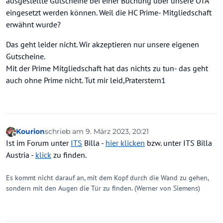
ausgestellte Gutscheine bei einer Buchung über unsere OTA
eingesetzt werden können. Weil die HC Prime- Mitgliedschaft
erwähnt wurde?
Das geht leider nicht. Wir akzeptieren nur unsere eigenen
Gutscheine.
Mit der Prime Mitgliedschaft hat das nichts zu tun- das geht
auch ohne Prime nicht. Tut mir leid,Praterstern1
Kourion
schrieb am
9. März 2023, 20:21
zuletzt editiert von
Offline
Ist im Forum unter
ITS
Billa -
hier klicken
bzw. unter ITS Billa
Austria -
klick
zu finden.
Es kommt nicht darauf an, mit dem Kopf durch die Wand zu gehen,
sondern mit den Augen die Tür zu finden. (Werner von Siemens)