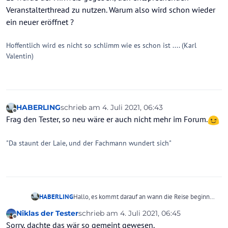
Veranstalterthread zu nutzen. Warum also wird schon wieder
ein neuer eröffnet ?
Hoffentlich wird es nicht so schlimm wie es schon ist .... (Karl
Valentin)
HABERLING
schrieb am
4. Juli 2021, 06:43
zuletzt editiert von
Offline
Frag den Tester, so neu wäre er auch nicht mehr im Forum.
"Da staunt der Laie, und der Fachmann wundert sich"
HABERLING
Hallo, es kommt darauf an wann die Reise beginnen
soll, bei erhöhtem Buchungseingängen werden die
Niklas der Tester
schrieb am
4. Juli 2021, 06:45
chronologisch abgearbeitet.
zuletzt editiert von
Offline
Sorry, dachte das wär so gemeint gewesen.
Die RV kommen schon mit den Buchungen nicht