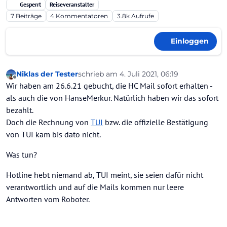
Gesperrt
Reiseveranstalter
7
Beiträge
4
Kommentatoren
3.8k
Aufrufe
Einloggen
Niklas der Tester
schrieb am
4. Juli 2021, 06:19
zuletzt editiert von
Offline
Wir haben am 26.6.21 gebucht, die HC Mail sofort erhalten -
als auch die von HanseMerkur. Natürlich haben wir das sofort
bezahlt.
Doch die Rechnung von
TUI
bzw. die offizielle Bestätigung
von TUI kam bis dato nicht.
Was tun?
Hotline hebt niemand ab, TUI meint, sie seien dafür nicht
verantwortlich und auf die Mails kommen nur leere
Antworten vom Roboter.