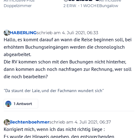
HABERLING
schrieb am
4. Juli 2021, 06:33
zuletzt editiert von HABERLING
7. Apr. 2021, 06
Offline
Hallo, es kommt darauf an wann die Reise beginnen soll, bei
erhöhtem Buchungseingängen werden die chronologisch
abgearbeitet.
Die RV kommen schon mit den Buchungen nicht hinterher,
dann kommen auch noch nachfragen zur Rechnung, wer soll
die noch bearbeiten?
"Da staunt der Laie, und der Fachmann wundert sich"
1 Antwort
jlechtenboehmer
schrieb am
4. Juli 2021, 06:37
zuletzt editiert von
Offline
Korrigiert mich, wenn ich das nicht richtig liege :
Es wurde der Hinweis gegeben, den entsprechenden