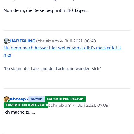
hinterher, dann kommen auch noch nachfragen zur
Nun denn, die Reise beginnt in 40 Tagen.
Rechnung, wer soll die noch bearbeiten?
HABERLING
schrieb am
4. Juli 2021, 06:48
zuletzt editiert von
Offline
Nu denn mach besser hier weiter sonst gibt’s mecker. klick
hier
"Da staunt der Laie, und der Fachmann wundert sich"
Ahotep2
ADMIN
EXPERTE NIL-REGION
Online
schrieb am
4. Juli 2021, 07:09
EXPERTE NILKREUZFAHRTEN
zuletzt editiert von Ahotep2
7. Apr. 2021, 
Ich mache zu....