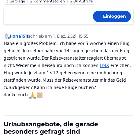
3
Beiträge
2
Kommentatoren
2.0k
Aufrufe
Einloggen
Ilona1511
schrieb am
1. Dez. 2021, 15:35
zuletzt editiert von
Offline
Habe ein großes Problem. Ich habe vor 3 wochen einen Flug
gebucht. Ich selber habe vor 14 Tagen gesehen das der Flug
gestrichen wurde. Der Reiseveranstalter reagiert überhaupt
nicht. Weder mein Reisebüro noch ich können
LMX
erreichen.
Flug würde jetzt am 13.12 gehen wenn eine umbuchung
stattfinden würde. Muss der Reiseveranstalter mir das Geld
zurückgeben? Kann ich neue Flüge buchen?
danke euch