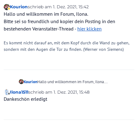
Kourion
schrieb am
1. Dez. 2021, 15:42
zuletzt editiert von
Abwesend
Hallo und willkommen im Forum, Ilona.
Bitte sei so freundlich und kopier dein Posting in den
bestehenden Veranstalter-Thread -
hier klicken
Es kommt nicht darauf an, mit dem Kopf durch die Wand zu gehen,
sondern mit den Augen die Tür zu finden. (Werner von Siemens)
Kourion
Hallo und willkommen im Forum, Ilona.
Bitte sei so freundlich und kopier dein Posting in den
Ilona1511
schrieb am
1. Dez. 2021, 15:48
bestehenden Veranstalter-Thread -
hier klicken
zuletzt editiert von
Offline
Dankeschön erledigt