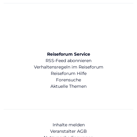
Familie im Fitnessraum erlaubt. Man muss sich vorab
eintragen und es ist ständig alles ausgebucht, obwohl
die Leute dann gar nicht trainieren. Hab mir um 20€ pro
Tag ein Mountainbike gebucht, damit ich meinen Sport
machen kann. Ich habe also unendliche viele
Nebenkosten.
Ich würde nie wieder über ITS buchen und das Hotel
ebenso wenig. Absolut kein erholsamer Urlaub.
Reiseforum Service
RSS-Feed abonnieren
Verhaltensregeln im Reiseforum
Reiseforum Hilfe
Forensuche
Aktuelle Themen
Inhalte melden
Veranstalter AGB