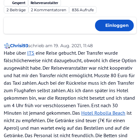
Gesperrt
Reiseveranstalter
2
Beiträge
2
Kommentatoren
836
Aufrufe
Einloggen
Chrisi93
schrieb am
19. Aug. 2021, 11:48
zuletzt editiert von
Offline
Habe über
ITS
eine Reise gebucht. Der Transfer wurde
fälschlicherweise nicht dazugebucht, obwohl ich diese Option
ausgewählt habe. Der Reiseveranstalter war nicht kooperativ
und hat mir den Transfer nicht ermöglicht. Musste 80 Euro für
das Taxi zahlen. Auch bei der Rückreise muss ich den Transfer
zum Flughafen selbst zahlen. Als ich dann später ins Hotel
gekommen bin, war die Rezeption nicht besetzt und ich stand
um 4 Uhr früh vor verschlossenen Türen. Erst nach 30
Minuten ist jemand gekommen. Das
Hotel Robolla Beach
ist
nicht zu empfehlen. Die Getränke sind teuer (7€ für einen
Aperol) und man wartet ewig auf das Bestellen und auf die
Getränke. Das Personal ist nicht freundlich. Die Betten sind