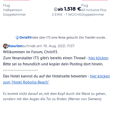
Chrisi93
Habe über ITS eine Reise gebucht. Der Transfer wurde
fälschlicherweise nicht dazugebucht, obwohl ich diese
Kourion
schrieb am
19. Aug. 2021, 11:57
Option ausgewählt habe. Der Reiseveranstalter war
zuletzt editiert von Kourion
Offline
Willkommen im Forum, Chris93.
nicht kooperativ und hat mir den Transfer nicht
ermöglicht. Musste 80 Euro für das Taxi zahlen. Auch
Zum Veranstalter ITS gibt's bereits einen Thread -
hier klicken
bei der Rückreise muss ich den Transfer zum Flughafen
Bitte sei so freundlich und kopier dein Posting dort hinein.
selbst zahlen. Als ich dann später ins Hotel gekommen
-----------------------
bin, war die Rezeption nicht besetzt und ich stand um 4
Das Hotel kannst du auf der Hotelseite bewerten -
hier klicken
Uhr früh vor verschlossenen Türen. Erst nach 30 Minuten
ist jemand gekommen. Das Hotel Robolla Beach ist
zum "Hotel Robolla Beach"
nicht zu empfehlen. Die Getränke sind teuer (7€ für
einen Aperol) und man wartet ewig auf das Bestellen
Es kommt nicht darauf an, mit dem Kopf durch die Wand zu gehen,
und auf die Getränke. Das Personal ist nicht freundlich.
sondern mit den Augen die Tür zu finden. (Werner von Siemens)
Die Betten sind hart und unbequem. Das Fitnessstudio
ist klein und man kann nicht viele unterschiedliche
Übungen machen. Es ist nur eine Person oder eine