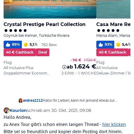
andrea2212
Hallo Ihr Lieben, kann mir jemand etwas zur
Seriosität von Anes Tours sagen. Wer steckt dahinter?
Kourion
schrieb am
30. Okt. 2021, 09:08
Kann ich die guten Gewissens buchen? Danke für
zuletzt editiert von
Abwesend
Hallo Andrea,
Eure Hilfe. Grüße Andrea
zu Anex Tour gibt's schon einen langen Thread -
hier klicken
Bitte sei so freundlich und kopier dein Posting dort hinein.