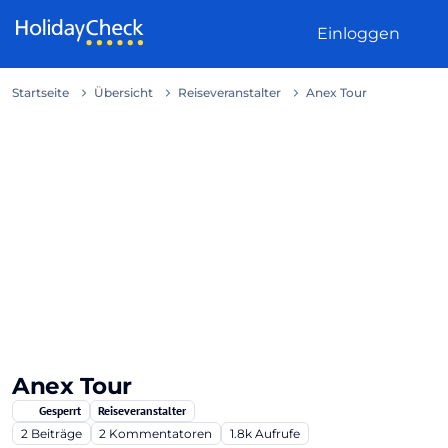
Weiter zum Inhalt
Einloggen
Startseite
Übersicht
Reiseveranstalter
Anex Tour
Anex Tour
Gesperrt
Reiseveranstalter
2
Beiträge
2
Kommentatoren
1.8k
Aufrufe