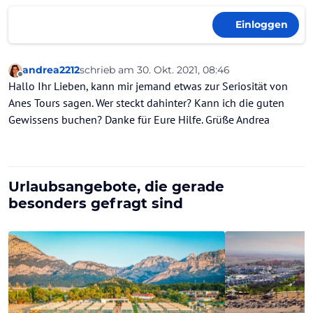
Einloggen
andrea2212
schrieb am
30. Okt. 2021, 08:46
zuletzt editiert von
Offline
Hallo Ihr Lieben, kann mir jemand etwas zur Seriosität von
Anes Tours sagen. Wer steckt dahinter? Kann ich die guten
Gewissens buchen? Danke für Eure Hilfe. Grüße Andrea