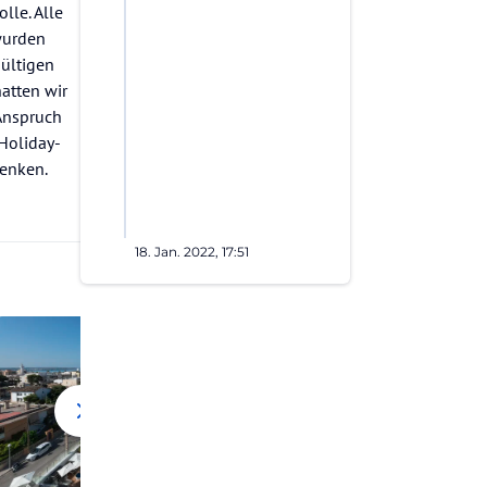
lle. Alle
wurden
gültigen
atten wir
 Anspruch
Holiday-
henken.
18. Jan. 2022, 17:51