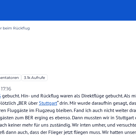
r beim Rückflug
ntatoren
3.1k
Aufrufe
 17:16
S
gebucht. Hin- und Rückflug waren als Direktflüge gebucht. Als mi
lötzlich „BER über
Stuttgart
“ drin. Mir wurde daraufhin gesagt, da
ren Fluggäste im Flugzeug bleiben. Fand ich auch nicht weiter dr
ggästen zum BER erging es ebenso. Dann mussten wir in Stuttgart
nach keiner mehr für uns zuständig. Wir irrten umher, und versucht
 dann auch, dass der Flieger jetzt fliegen muss. Wir hatten unser