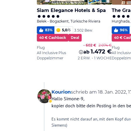
Kourion
schrieb am
18. Jan. 2022, 1
zuletzt editiert von
Hallo Simone-9,
Abwesend
kopier doch bitte dein Posting in den b
Es kommt nicht darauf an, mit dem Kopf dur
Siemens)