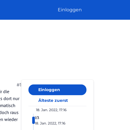
Einloggen
#1
Einloggen
r die
ss dort nur
Älteste zuerst
amatisch
18. Jan. 2022, 17:16
 doch raus
1/3
en wieder
18. Jan. 2022, 17:16