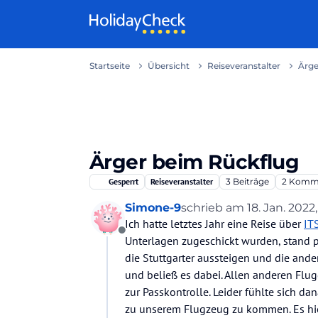
Weiter zum Inhalt
Startseite
Übersicht
Reiseveranstalter
Ärge
Ärger beim Rückflug
Gesperrt
Reiseveranstalter
3
Beiträge
2
Komme
Simone-9
schrieb am
18. Jan. 2022,
zuletzt editiert von
Ich hatte letztes Jahr eine Reise über
IT
Offline
Unterlagen zugeschickt wurden, stand p
die Stuttgarter aussteigen und die ande
und beließ es dabei. Allen anderen Flu
zur Passkontrolle. Leider fühlte sich da
zu unserem Flugzeug zu kommen. Es hieß