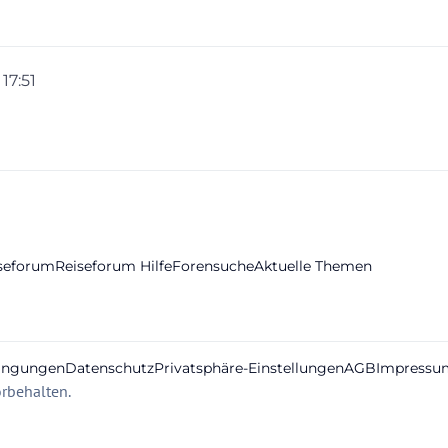
 17:51
iseforum
Reiseforum Hilfe
Forensuche
Aktuelle Themen
ingungen
Datenschutz
Privatsphäre-Einstellungen
AGB
Impressu
rbehalten.