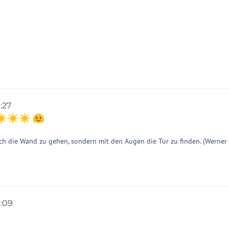
1:27
on
️
ch die Wand zu gehen, sondern mit den Augen die Tür zu finden. (Werner
8:09