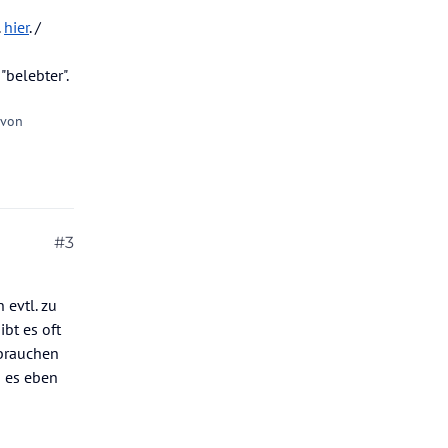
.
hier
. /
belebter".
 von
#3
 evtl. zu
bt es oft
 brauchen
n es eben