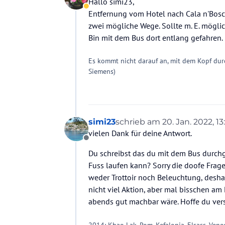
Hallo simi23,
Abwesend
Entfernung vom Hotel nach Cala n'Bosc
zwei mögliche Wege. Sollte m. E. möglic
Bin mit dem Bus dort entlang gefahren.
Es kommt nicht darauf an, mit dem Kopf dur
Siemens)
simi23
schrieb am
20. Jan. 2022, 13
zuletzt editiert von
vielen Dank für deine Antwort.
Offline
Du schreibst das du mit dem Bus durchg
Fuss laufen kann? Sorry die doofe Frage
weder Trottoir noch Beleuchtung, deshal
nicht viel Aktion, aber mal bisschen a
abends gut machbar wäre. Hoffe du ver
2014: Khao Lak, Rom, Kefalonia, Elsass, Vene