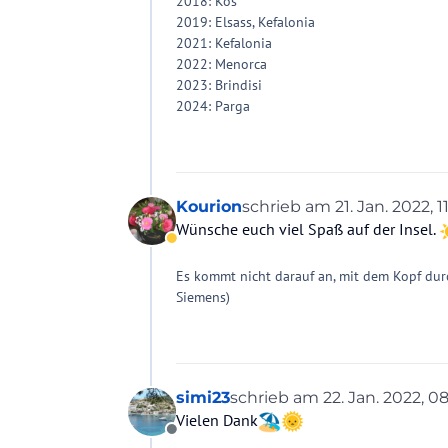
2018: Kos
2019: Elsass, Kefalonia
2021: Kefalonia
2022: Menorca
2023: Brindisi
2024: Parga
Kourion
schrieb am
21. Jan. 2022, 1
zuletzt editiert von Kouri
Wünsche euch viel Spaß auf der Insel.
Abwesend
Es kommt nicht darauf an, mit dem Kopf dur
Siemens)
simi23
schrieb am
22. Jan. 2022, 0
zuletzt editiert von
Vielen Dank
Offline