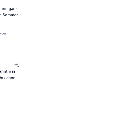
t und ganz
im Sommer
 von
#5
pannt was
ehts dann