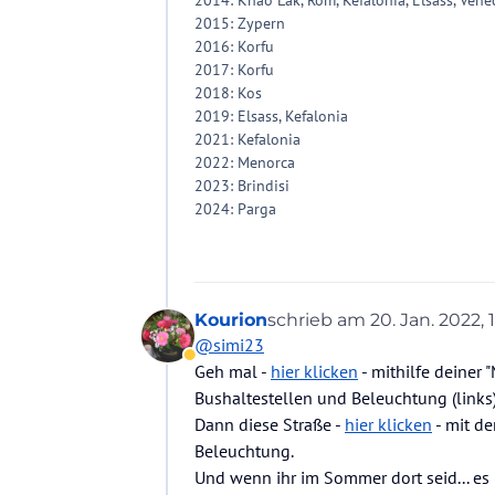
2015: Zypern
2016: Korfu
2017: Korfu
2018: Kos
2019: Elsass, Kefalonia
2021: Kefalonia
2022: Menorca
2023: Brindisi
2024: Parga
Kourion
schrieb am
20. Jan. 2022, 
zuletzt editiert von Kouri
@
simi23
Abwesend
Geh mal -
hier klicken
- mithilfe deiner 
Bushaltestellen und Beleuchtung (links)
Dann diese Straße -
hier klicken
- mit de
Beleuchtung.
Und wenn ihr im Sommer dort seid... es 