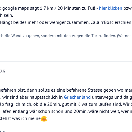
: google maps sagt 1,7 km / 20 Minuten zu Fuß -
hier klicken
bzw
h sein.
 Hängt beides mehr oder weniger zusammen. Cala n'Bosc erschien "
ch die Wand zu gehen, sondern mit den Augen die Tür zu finden. (Werner
:35
efahren bist, dann sollte es eine befahrene Strasse geben wo man
, wir sind aber hauptsächlich in
Griechenland
unterwegs und da gi
b frag ich mich, ob die 20min. gut mit Kiwa zum laufen sind. Wir
m Hafen entlang wär schon schön und 20min. wäre nicht weit, wen
stehst was ich meine
dig