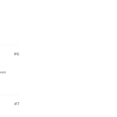
#6
 von
#7