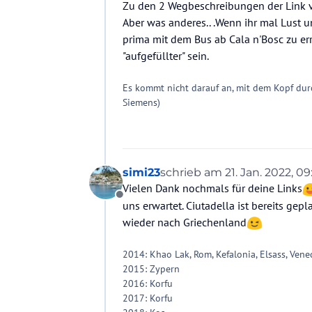
Zu den 2 Wegbeschreibungen der Link v
Aber was anderes.. .Wenn ihr mal Lust u
prima mit dem Bus ab Cala n'Bosc zu er
"aufgefüllter" sein.
Es kommt nicht darauf an, mit dem Kopf dur
Siemens)
simi23
schrieb am
21. Jan. 2022, 09
zuletzt editiert von
Vielen Dank nochmals für deine Links
Offline
uns erwartet. Ciutadella ist bereits gep
wieder nach Griechenland
2014: Khao Lak, Rom, Kefalonia, Elsass, Vene
2015: Zypern
2016: Korfu
2017: Korfu