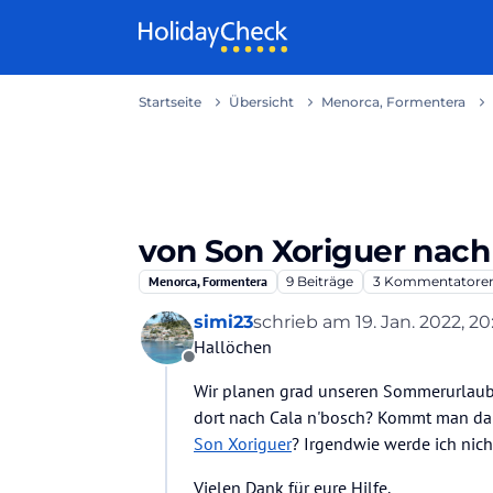
Weiter zum Inhalt
Startseite
Übersicht
Menorca, Formentera
von Son Xoriguer nach
Menorca, Formentera
9
Beiträge
3
Kommentatore
simi23
schrieb am
19. Jan. 2022, 20
zuletzt editiert von
Hallöchen
Offline
Wir planen grad unseren Sommerurlaub. 
dort nach Cala n'bosch? Kommt man da 
Son Xoriguer
? Irgendwie werde ich nich
Vielen Dank für eure Hilfe.