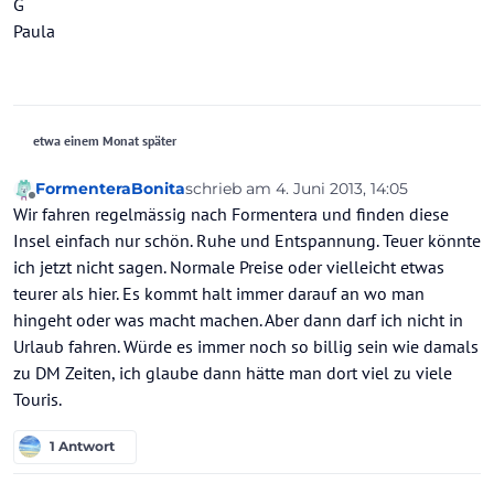
G
Paula
etwa einem Monat später
FormenteraBonita
schrieb am
4. Juni 2013, 14:05
zuletzt editiert von
Offline
Wir fahren regelmässig nach Formentera und finden diese
Insel einfach nur schön. Ruhe und Entspannung. Teuer könnte
ich jetzt nicht sagen. Normale Preise oder vielleicht etwas
teurer als hier. Es kommt halt immer darauf an wo man
hingeht oder was macht machen. Aber dann darf ich nicht in
Urlaub fahren. Würde es immer noch so billig sein wie damals
zu DM Zeiten, ich glaube dann hätte man dort viel zu viele
Touris.
1 Antwort