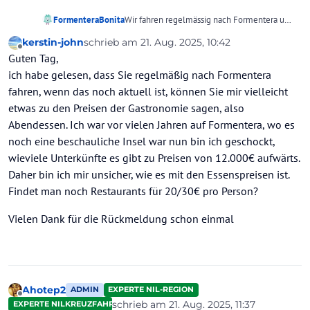
FormenteraBonita
Wir fahren regelmässig nach Formentera und
finden diese Insel einfach nur schön. Ruhe
kerstin-john
schrieb am
21. Aug. 2025, 10:42
und Entspannung. Teuer könnte ich jetzt nicht
zuletzt editiert von
Offline
Guten Tag,
sagen. Normale Preise oder vielleicht etwas
teurer als hier. Es kommt halt immer darauf
ich habe gelesen, dass Sie regelmäßig nach Formentera
an wo man hingeht oder was macht machen.
fahren, wenn das noch aktuell ist, können Sie mir vielleicht
Aber dann darf ich nicht in Urlaub fahren.
etwas zu den Preisen der Gastronomie sagen, also
Würde es immer noch so billig sein wie
Abendessen. Ich war vor vielen Jahren auf Formentera, wo es
damals zu DM Zeiten, ich glaube dann hätte
man dort viel zu viele Touris.
noch eine beschauliche Insel war nun bin ich geschockt,
wieviele Unterkünfte es gibt zu Preisen von 12.000€ aufwärts.
Daher bin ich mir unsicher, wie es mit den Essenspreisen ist.
Findet man noch Restaurants für 20/30€ pro Person?
Vielen Dank für die Rückmeldung schon einmal
Ahotep2
ADMIN
EXPERTE NIL-REGION
Offline
schrieb am
21. Aug. 2025, 11:37
EXPERTE NILKREUZFAHRTEN