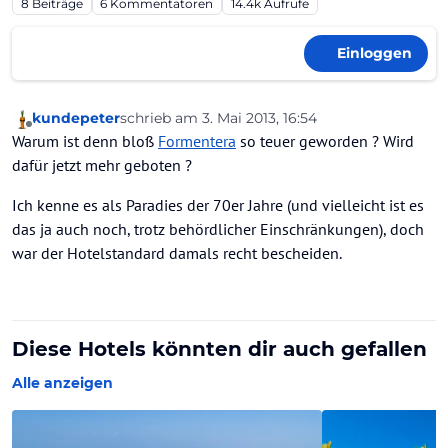
8
Beiträge
6
Kommentatoren
14.4k
Aufrufe
Einloggen
kundepeter
schrieb am
3. Mai 2013, 16:54
zuletzt editiert von
Offline
Warum ist denn bloß
Formentera
so teuer geworden ? Wird
dafür jetzt mehr geboten ?
Ich kenne es als Paradies der 70er Jahre (und vielleicht ist es
das ja auch noch, trotz behördlicher Einschränkungen), doch
war der Hotelstandard damals recht bescheiden.