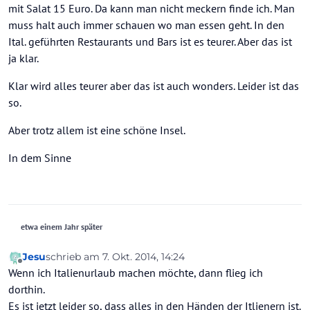
mit Salat 15 Euro. Da kann man nicht meckern finde ich. Man
muss halt auch immer schauen wo man essen geht. In den
Ital. geführten Restaurants und Bars ist es teurer. Aber das ist
ja klar.
Klar wird alles teurer aber das ist auch wonders. Leider ist das
so.
Aber trotz allem ist eine schöne Insel.
In dem Sinne
etwa einem Jahr später
Jesu
schrieb am
7. Okt. 2014, 14:24
zuletzt editiert von
Offline
Wenn ich Italienurlaub machen möchte, dann flieg ich
dorthin.
Es ist jetzt leider so, dass alles in den Händen der Itlienern ist.