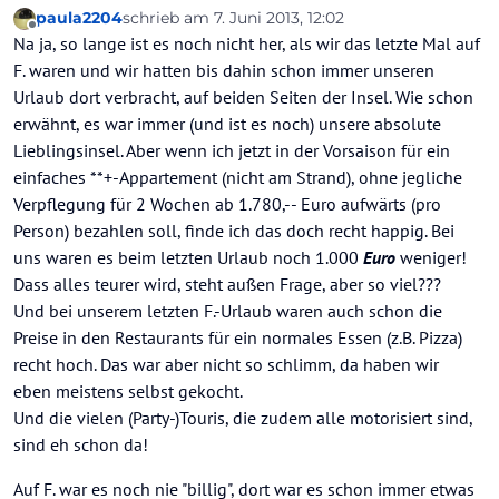
paula2204
schrieb am
7. Juni 2013, 12:02
zuletzt editiert von
Offline
Na ja, so lange ist es noch nicht her, als wir das letzte Mal auf
F. waren und wir hatten bis dahin schon immer unseren
Urlaub dort verbracht, auf beiden Seiten der Insel. Wie schon
erwähnt, es war immer (und ist es noch) unsere absolute
Lieblingsinsel. Aber wenn ich jetzt in der Vorsaison für ein
einfaches **+-Appartement (nicht am Strand), ohne jegliche
Verpflegung für 2 Wochen ab 1.780,-- Euro aufwärts (pro
Person) bezahlen soll, finde ich das doch recht happig. Bei
uns waren es beim letzten Urlaub noch 1.000
Euro
weniger!
Dass alles teurer wird, steht außen Frage, aber so viel???
Und bei unserem letzten F.-Urlaub waren auch schon die
Preise in den Restaurants für ein normales Essen (z.B. Pizza)
recht hoch. Das war aber nicht so schlimm, da haben wir
eben meistens selbst gekocht.
Und die vielen (Party-)Touris, die zudem alle motorisiert sind,
sind eh schon da!
Auf F. war es noch nie "billig", dort war es schon immer etwas