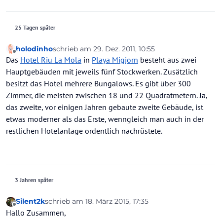
25 Tagen später
holodinho
schrieb am
29. Dez. 2011, 10:55
zuletzt editiert von
Offline
Das
Hotel Riu La Mola
in
Playa Migjorn
besteht aus zwei
Hauptgebäuden mit jeweils fünf Stockwerken. Zusätzlich
besitzt das Hotel mehrere Bungalows. Es gibt über 300
Zimmer, die meisten zwischen 18 und 22 Quadratmetern. Ja,
das zweite, vor einigen Jahren gebaute zweite Gebäude, ist
etwas moderner als das Erste, wenngleich man auch in der
restlichen Hotelanlage ordentlich nachrüstete.
3 Jahren später
Silent2k
schrieb am
18. März 2015, 17:35
zuletzt editiert von
Offline
Hallo Zusammen,