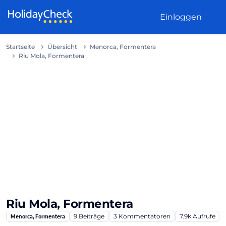
Weiter zum Inhalt
Einloggen
Startseite
Übersicht
Menorca, Formentera
Riu Mola, Formentera
Riu Mola, Formentera
Menorca, Formentera
9
Beiträge
3
Kommentatoren
7.9k
Aufrufe