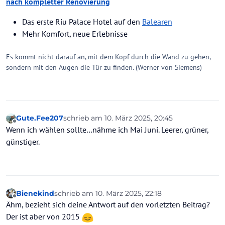
nach kompletter Renovierung
Das erste Riu Palace Hotel auf den
Balearen
Mehr Komfort, neue Erlebnisse
Es kommt nicht darauf an, mit dem Kopf durch die Wand zu gehen,
sondern mit den Augen die Tür zu finden. (Werner von Siemens)
Gute.Fee207
schrieb am
10. März 2025, 20:45
zuletzt editiert von
Offline
Wenn ich wählen sollte…nähme ich Mai Juni. Leerer, grüner,
günstiger.
Bienekind
schrieb am
10. März 2025, 22:18
zuletzt editiert von
Offline
Ähm, bezieht sich deine Antwort auf den vorletzten Beitrag?
Der ist aber von 2015