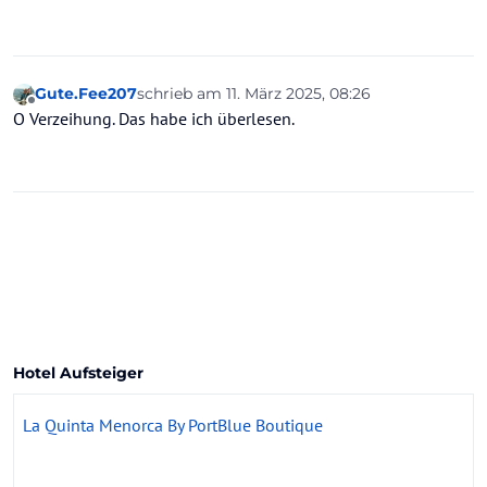
Gute.Fee207
schrieb am
11. März 2025, 08:26
zuletzt editiert von
Offline
O Verzeihung. Das habe ich überlesen.
Hotel Aufsteiger
La Quinta Menorca By PortBlue Boutique