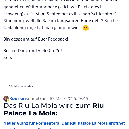
generellen Wetterprognose (ja ich weiß, letzteres ist
schwierig) aus? Ist im September evtl. schon "schlechtere"
Stimmung, weil die Saison langsam zu Ende geht? Solche
Gedankengänge hat man ja irgendwie...
Bin gespannt auf Euer Feedback!
Besten Dank und viele Grüße!
Seb.
10 Jahren später
Kourion
schrieb am
10. März 2025, 19:46
zuletzt editiert von Kourion
3. Okt. 2025, 19:46
Abwesend
Das Riu La Mola wird zum
Riu
Palace La Mola:
Neuer Glanz für Formentera: Das Riu Palace La Mola eröffnet