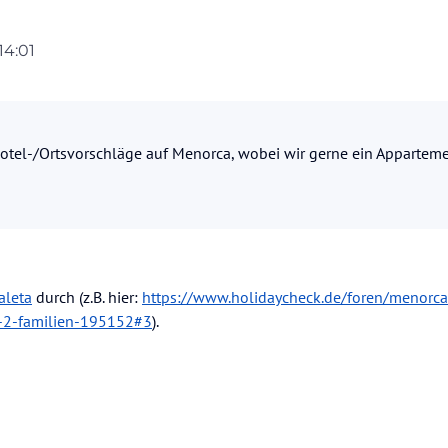
14:01
en Sommerurlaub im Grupotel Playa Club in Son Xoriguer. War schon mal jemand d
ten? Gibt es dort eine Promenade die zum bummeln einlädt? Habe auf die schnelle
auch über Hotel-/Ortsvorschläge auf Menorca, wobei wir gerne ein Appartement mit
ne Grüße
Hotel-/Ortsvorschläge auf Menorca, wobei wir gerne ein Apparteme
aleta
durch (z.B. hier:
https://www.holidaycheck.de/foren/menorca
r-2-familien-195152#3
).