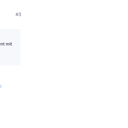
#3
ort und kann
 nichts im
 sep.
nt mit
-