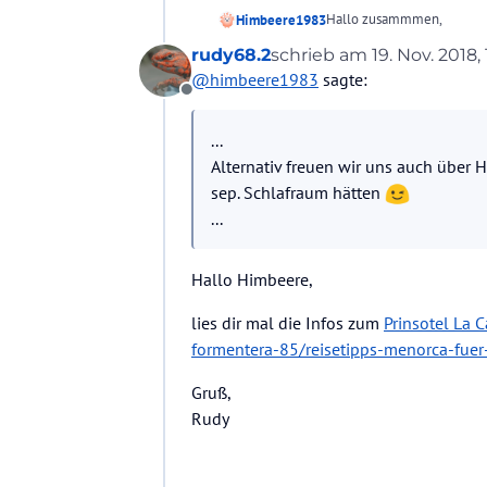
Hallo zusammmen,
Himbeere1983
rudy68.2
schrieb am
19. Nov. 2018, 
wir planen unseren nächst
zuletzt editiert von
@
himbeere1983
sagte:
uns von der Gegend berich
Offline
Netz gefunden.
Alternativ freuen wir uns 
Schlafraum hätten
...
Danke schon mal und schö
Alternativ freuen wir uns auch über 
sep. Schlafraum hätten
...
Hallo Himbeere,
lies dir mal die Infos zum
Prinsotel La C
formentera-85/reisetipps-menorca-fue
Gruß,
Rudy