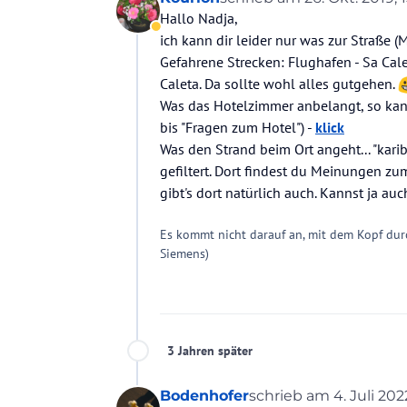
zuletzt editiert von Kouri
Hallo Nadja,
Abwesend
ich kann dir leider nur was zur Straße (
Gefahrene Strecken: Flughafen - Sa Cale
Caleta. Da sollte wohl alles gutgehen.
Was das Hotelzimmer anbelangt, so kanns
bis "Fragen zum Hotel") -
klick
Was den Strand beim Ort angeht... "karib
gefiltert. Dort findest du Meinungen zu
gibt's dort natürlich auch. Kannst ja a
Es kommt nicht darauf an, mit dem Kopf dur
Siemens)
3 Jahren später
Bodenhofer
schrieb am
4. Juli 2022
zuletzt editiert von 