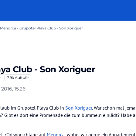
Menorca - Grupotel Playa Club - Son Xoriguer
ya Club - Son Xoriguer
n
7.9k
Aufrufe
 2016, 15:26
laub im Grupotel Playa Club in
Son Xoriguer
. War schon mal jema
? Gibt es dort eine Promenade die zum bummeln einlädt? Habe a
tel-/Ortsvorschläge auf
Menorca
, wobei wir gerne ein Appartement 