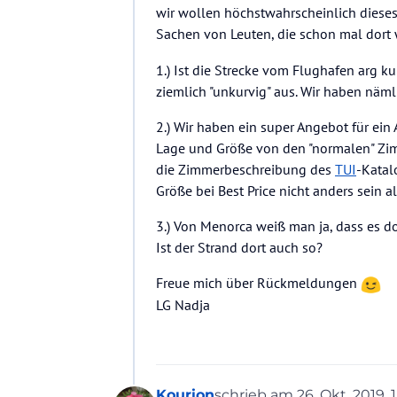
wir wollen höchstwahrscheinlich diese
Sachen von Leuten, die schon mal dort 
1.) Ist die Strecke vom Flughafen arg 
ziemlich "unkurvig" aus. Wir haben näml
2.) Wir haben ein super Angebot für ein 
Lage und Größe von den "normalen" Zi
die Zimmerbeschreibung des
TUI
-Katal
Größe bei Best Price nicht anders sein 
3.) Von Menorca weiß man ja, dass es d
Ist der Strand dort auch so?
Freue mich über Rückmeldungen
LG Nadja
Kourion
schrieb am
26. Okt. 2019, 