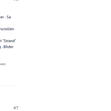
er - Sa
rscrollen
h "Strand"
n
. Bilder
 von
#7