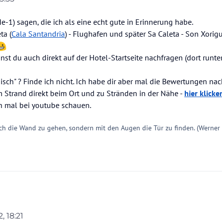
on
Me-1) sagen, die ich als eine echt gute in Erinnerung habe.
ta (
Cala Santandria
) - Flughafen und später Sa Caleta - Son Xorigu
t du auch direkt auf der Hotel-Startseite nachfragen (dort runte
isch" ? Finde ich nicht. Ich habe dir aber mal die Bewertungen nac
m Strand direkt beim Ort und zu Stränden in der Nähe -
hier klicke
uch mal bei youtube schauen.
ch die Wand zu gehen, sondern mit den Augen die Tür zu finden. (Werner
, 18:21
Bodenhofer
7. Apr. 2022, 18:22