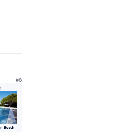
#8
g
'n Bosch