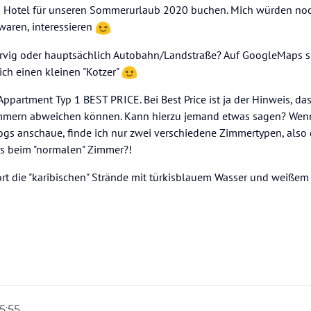
s Hotel für unseren Sommerurlaub 2020 buchen. Mich würden noc
waren, interessieren
kurvig oder hauptsächlich Autobahn/Landstraße? Auf GoogleMaps s
ich einen kleinen "Kotzer"
Appartment Typ 1 BEST PRICE. Bei Best Price ist ja der Hinweis, das
mmern abweichen können. Kann hierzu jemand etwas sagen? Wenn
ogs anschaue, finde ich nur zwei verschiedene Zimmertypen, also 
als beim "normalen" Zimmer?!
ort die "karibischen" Strände mit türkisblauem Wasser und weißem 
15:55