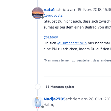
nate1
schrieb am
19. Nov. 2018, 15:3
zuletzt editiert von nate1
@
rudy68.2
Offline
Glaubst Du nicht auch, dass sich zwisch
zumal es bei dem einen Beitrag von ihr
@
Labey
Ob sich
@
Himbeere1983
hier nochmal 
eine PN zu schicken, indem Du auf den 
"Man muss lernen, zu verstehen, dass ander
11 Monaten später
Nadja2705
schrieb am
26. Okt. 201
zuletzt editiert von
Hallo,
Offline