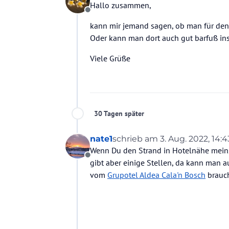
Hallo zusammen,
Offline
kann mir jemand sagen, ob man für den
Oder kann man dort auch gut barfuß in
Viele Grüße
30 Tagen später
nate1
schrieb am
3. Aug. 2022, 14:4
zuletzt editiert von
Wenn Du den Strand in Hotelnähe meins
Offline
gibt aber einige Stellen, da kann man a
vom
Grupotel Aldea Cala'n Bosch
brauch