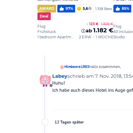
Hallo zusammmen,
Himbeere1983
Labey
schrieb am
7. Nov. 2018, 13:5
wir planen unseren nächst
zuletzt editiert von
Huhu!
uns von der Gegend berich
Offline
Netz gefunden.
Alternativ freuen wir uns 
ich habe auch dieses Hotel ins Auge gef
Schlafraum hätten
Danke schon mal und schö
12 Tagen später