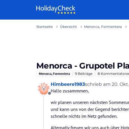
Weiter zum Inhalt
Startseite
Übersicht
Menorca, Formentera
Menorca - Grupotel Pla
Menorca, Formentera
9
Beiträge
8
Kommentatore
Himbeere1983
schrieb am
20. Okt.
zuletzt editiert von
Hallo zusammmen,
Offline
wir planen unseren nächsten Sommerur
und kann uns von der Gegend berichten
schnelle nichts im Netz gefunden.
Alternativ freuen wir uns auch über Ho