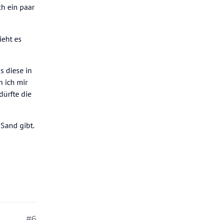
h ein paar
ieht es
s diese in
 ich mir
dürfte die
Sand gibt.
#6