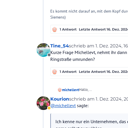
Es kommt nicht darauf an, mit dem Kopf dur
Siemens)
1 Antwort
Letzte Antwort
16. Dez. 2024
Tine_54
schrieb am
1. Dez. 2024, 16
zuletzt editiert von
Kurze Frage Michellevt, nehmt ihr dann
Offline
Ringstraße umrunden?
1 Antwort
Letzte Antwort
16. Dez. 2024
Hallo,
michellevt
ich möchte die Insel Menorca 
Kourion
schrieb am
1. Dez. 2024, 2
Koffer von einer Unterkunft zur
Kennt jemand ein Unternehmen
zuletzt editiert von Kour
@
michellevt
sagte:
Abwesend
Ich kenne nur ein Unternehmen,
auswählen.
Ich kenne nur ein Unternehmen, das 
Ich habe außerdem an ein ande