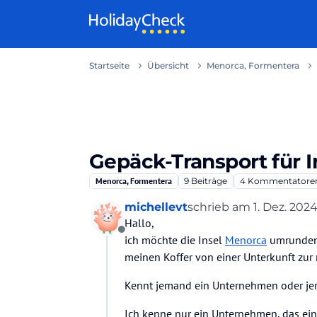
Weiter zum Inhalt
Startseite
Übersicht
Menorca, Formentera
Gepäck-Transport für
Menorca, Formentera
9
Beiträge
4
Kommentatore
michellevt
schrieb am
1. Dez. 2024
zuletzt editiert von
Hallo,
Offline
ich möchte die Insel
Menorca
umrunden 
meinen Koffer von einer Unterkunft zur 
Kennt jemand ein Unternehmen oder je
Ich kenne nur ein Unternehmen, das ein