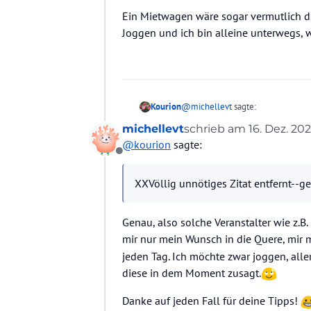
Ein Mietwagen wäre sogar vermutlich die
Joggen und ich bin alleine unterwegs, w
@
michellevt
sagte:
Kourion
michellevt
schrieb am
16. Dez. 202
zuletzt editiert von G
@
kourion
sagte:
Ich kenne nur ein Unternehmen
Offline
selbst auswählen.
Ist es richtig, dass du bei dem U
gesehen, dass dies z. B. von Trend
XXVöllig unnötiges Zitat entfernt--g
Und nein, bei solchen Rundreisen 
einem Hotel zum anderen gebracht.
Genau, also solche Veranstalter wie z.
Aber wenn du dir gerne Menorca a
Mietwagen oder auch geführte Tou
mir nur mein Wunsch in die Quere, mir
Ich hatte mir als Basishotel das
Pri
jeden Tag. Ich möchte zwar joggen, al
schon mehr als einen Nachmittag 
diese in dem Moment zusagt.
Ansonsten auch weitere Touren per 
Städten. Sehr schön natürlich Maho
Danke auf jeden Fall für deine Tipps!
mein Ding, usw. Gibt noch viiiel m