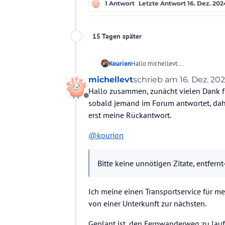
1 Antwort
Letzte Antwort
16. Dez. 202
15 Tagen später
Kourion
Hallo michellevt.
Meinst du einen Transportservice n
michellevt
schrieb am
16. Dez. 202
Koffer ? Letztere gibt es ja so einig
zuletzt editiert von G
Hallo zusammen, zunächt vielen Dank für
Obwohl... es gibt auch prima Öffi-
Offline
ok. Zur Homepage geht's hier entl
sobald jemand im Forum antwortet, dah
Welche Städte stehen denn auf 
erst meine Rückantwort.
@
kourion
Bitte keine unnötigen Zitate, entfer
Ich meine einen Transportservice für m
von einer Unterkunft zur nächsten.
Geplant ist, den Fernwanderweg zu lauf