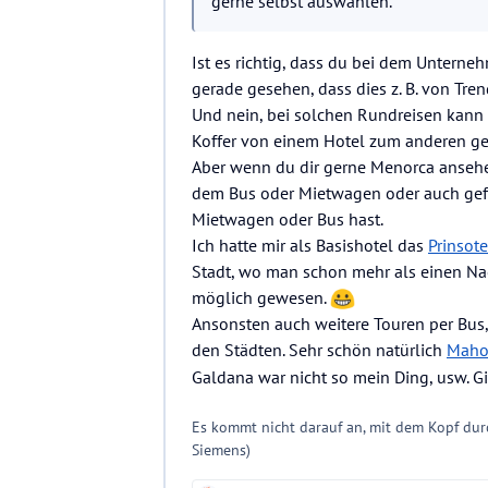
gerne selbst auswählen.
Hat jemand eine Idee? Gibt es
Ist es richtig, dass du bei dem Unterne
Vielen Dank für jegliche Hilfe!
gerade gesehen, dass dies z. B. von Tre
Und nein, bei solchen Rundreisen kann 
Koffer von einem Hotel zum anderen geb
Aber wenn du dir gerne Menorca ansehe
dem Bus oder Mietwagen oder auch gefü
Mietwagen oder Bus hast.
Ich hatte mir als Basishotel das
Prinsote
Stadt, wo man schon mehr als einen Nac
möglich gewesen.
Ansonsten auch weitere Touren per Bus, 
den Städten. Sehr schön natürlich
Mah
Galdana war nicht so mein Ding, usw. Gi
Es kommt nicht darauf an, mit dem Kopf dur
Siemens)