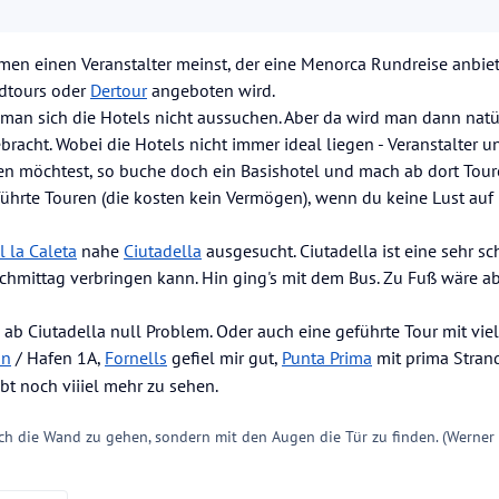
 noch andere Firmen oder Personen, die so etwas anbieten?
hmen einen Veranstalter meinst, der eine Menorca Rundreise anbie
ndtours oder
Dertour
angeboten wird.
man sich die Hotels nicht aussuchen. Aber da wird man dann natü
racht. Wobei die Hotels nicht immer ideal liegen - Veranstalter 
n möchtest, so buche doch ein Basishotel und mach ab dort Tour
hrte Touren (die kosten kein Vermögen), wenn du keine Lust auf
l la Caleta
nahe
Ciutadella
ausgesucht. Ciutadella ist eine sehr s
hmittag verbringen kann. Hin ging's mit dem Bus. Zu Fuß wäre a
ab Ciutadella null Problem. Oder auch eine geführte Tour mit viel 
on
/ Hafen 1A,
Fornells
gefiel mir gut,
Punta Prima
mit prima Stra
bt noch viiiel mehr zu sehen.
ch die Wand zu gehen, sondern mit den Augen die Tür zu finden. (Werner