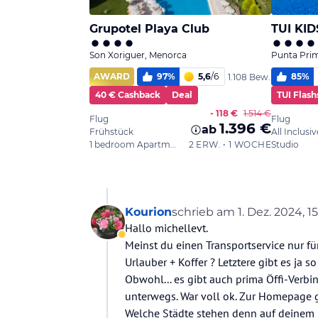
Kourion
schrieb am
1. Dez. 2024, 1
zuletzt editiert von Kour
Hallo michellevt.
Abwesend
Meinst du einen Transportservice nur fü
Urlauber + Koffer ? Letztere gibt es ja so
Obwohl... es gibt auch prima Öffi-Verbi
unterwegs. War voll ok. Zur Homepage g
Welche Städte stehen denn auf deinem