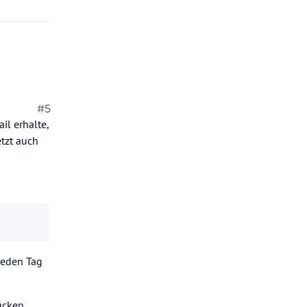
lauber +
#5
il erhalte,
. War voll
tzt auch
jeden Tag
ücken