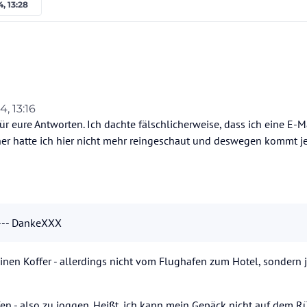
4, 13:28
ur fürs Gepäck ? Keinen Transfer Service wie z. B. vom Flughafen zum Hotel für Ur
4, 13:16
e.
ünter/HolidayCheck
 eure Antworten. Ich dachte fälschlicherweise, dass ich eine E-Ma
Verbindungen auf der Insel. Ich war weit überwiegend dort mit den Öffis unterwegs
ang -
klick
er hatte ich hier nicht mehr reingeschaut und deswegen kommt je
deinem Programm ?
nt--- DankeXXX
einen Koffer - allerdings nicht vom Flughafen zum Hotel, sondern 
en - also zu joggen. Heißt, ich kann mein Gepäck nicht auf dem R