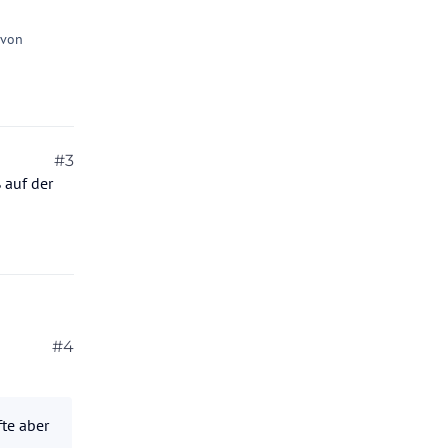
 von
#3
 auf der
 meinen
#4
rne selbst
te aber