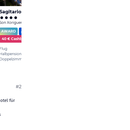
#2
otel für
s