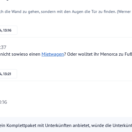
ch die Wand zu gehen, sondern mit den Augen die Tür zu finden. (Werner
, 13:16
:37
 nicht sowieso einen
Mietwagen
? Oder wolltet ihr Menorca zu Fuß
, 13:21
umrunden und suche nach einem Transportservice fürs Gepäck, also jemanden, der
0:16
 nächsten bringt.
 oder jemanden, der so etwas macht?
ion
12. Jan. 2024, 21:20
 das ein Komplettpaket mit Unterkünften anbietet, würde die Unterkünfte aber ge
ein Komplettpaket mit Unterkünften anbietet, würde die Unterkünf
res Unternehmen geschrieben, aber keine Antwort erhalten.