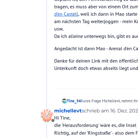
tragen, es muss aber von einem Ort zu
d'en Castell
, weil ich dann in Mao start
am nächsten Tag weiterjoggen - mein Ko
usw.
Da ich alleine unterwegs bin, gibt es
Angedacht ist dann Mao - Arenal d'en Ca
Danke für deinen Link mit den öffentli
Unterkunft doch etwas abseits liegt u
Tine_54
Kurze Frage Michellevt, nehmt ih
umrunden?
michellevt
schrieb am
16. Dez. 202
zuletzt editiert von
Hi Tine,
Offline
die 'Herausforderung' wäre es, die Inse
Richtig, auf der 'Ringstraße' - also de