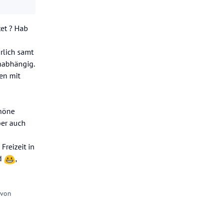
tet ? Hab
rlich samt
unabhängig.
en mit
chöne
ber auch
Freizeit in
nd
,
 von