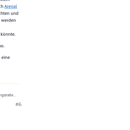
ach
Arenal
achten und
t werden
 könnte.
ao.
 eine
ingstraße
#6