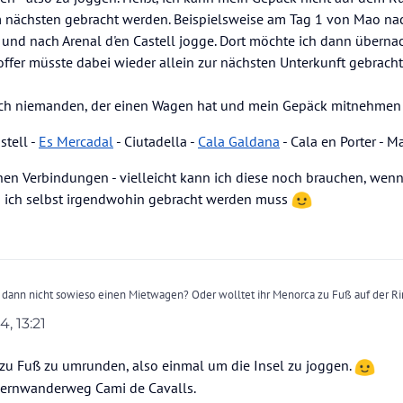
m nächsten gebracht werden. Beispielsweise am Tag 1 von Mao n
e und nach Arenal d'en Castell jogge. Dort möchte ich dann übern
ffer müsste dabei wieder allein zur nächsten Unterkunft gebrach
 auch niemanden, der einen Wagen hat und mein Gepäck mitnehmen
stell -
Es Mercadal
- Ciutadella -
Cala Galdana
- Cala en Porter - M
chen Verbindungen - vielleicht kann ich diese noch brauchen, wenn
nd ich selbst irgendwohin gebracht werden muss
r dann nicht sowieso einen Mietwagen? Oder wolltet ihr Menorca zu Fuß auf der R
4, 13:21
l zu Fuß zu umrunden, also einmal um die Insel zu joggen.
m Fernwanderweg Cami de Cavalls.