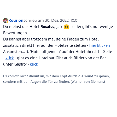
Kourion
schrieb am
30. Dez. 2022, 10:01
zuletzt editiert von Kourion
Abwesend
Du meinst das Hotel
Rosales,
ja ?
Leider gibt's nur wenige
Bewertungen.
Du kannst aber trotzdem mal deine Fragen zum Hotel
zusätzlich direkt hier auf der Hotelseite stellen -
hier klicken
Ansonsten... lt. "Hotel allgemein" auf der Hotelübersicht-Seite
-
klick
- gibt es eine Hotelbar. Gibt auch BIlder von der Bar
unter "Gastro" -
klick
Es kommt nicht darauf an, mit dem Kopf durch die Wand zu gehen,
sondern mit den Augen die Tür zu finden. (Werner von Siemens)