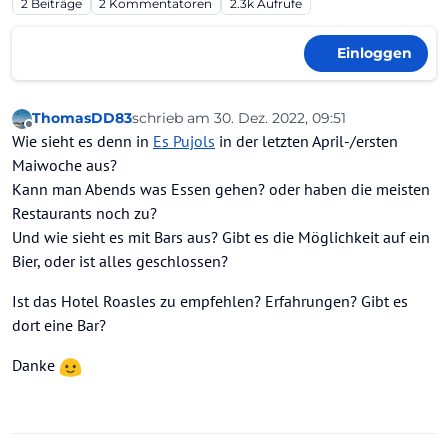
2
Beiträge
2
Kommentatoren
2.3k
Aufrufe
Einloggen
ThomasDD83
schrieb am
30. Dez. 2022, 09:51
zuletzt editiert von
Offline
Wie sieht es denn in
Es Pujols
in der letzten April-/ersten
Maiwoche aus?
Kann man Abends was Essen gehen? oder haben die meisten
Restaurants noch zu?
Und wie sieht es mit Bars aus? Gibt es die Möglichkeit auf ein
Bier, oder ist alles geschlossen?
Ist das Hotel Roasles zu empfehlen? Erfahrungen? Gibt es
dort eine Bar?
Danke