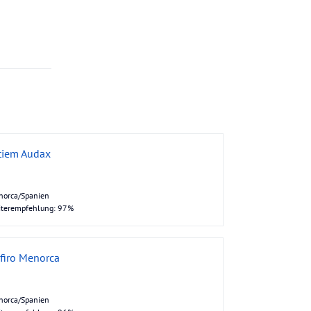
tiem Audax
norca/Spanien
iterempfehlung: 97%
firo Menorca
norca/Spanien