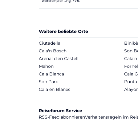
Weiterempfehlung: 79%
Weitere beliebte Orte
Ciutadella
Binib
Cala'n Bosch
Son B
Arenal d'en Castell
Cala'n
Mahon
Fornel
Cala Blanca
Cala 
Son Parc
Punta
Cala en Blanes
Alayor
Reiseforum Service
RSS-Feed abonnieren
Verhaltensregeln im Re