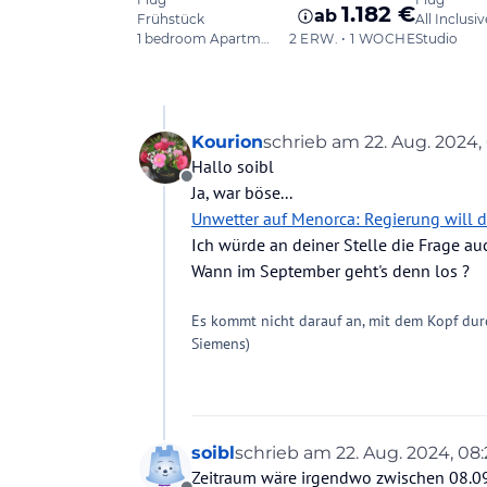
Kourion
schrieb am
22. Aug. 2024,
zuletzt editiert von Kouri
Hallo soibl
Offline
Ja, war böse...
Unwetter auf Menorca: Regierung will d
Ich würde an deiner Stelle die Frage auch
Wann im September geht's denn los ?
Es kommt nicht darauf an, mit dem Kopf dur
Siemens)
soibl
schrieb am
22. Aug. 2024, 08
zuletzt editiert von
Zeitraum wäre irgendwo zwischen 08.09