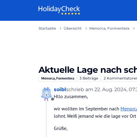
Weiter zum Inhalt
Startseite
Übersicht
Menorca, Formentera
Aktuelle Lage nach s
Menorca, Formentera
3
Beiträge
2
Kommentatore
soibl
schrieb am
22. Aug. 2024, 07:
zuletzt editiert von
Hllo zusammen,
Offline
wir wollten im September nach
Menorc
lohnt. Weiß jemand wie die lage vor Ort 
Grüße,