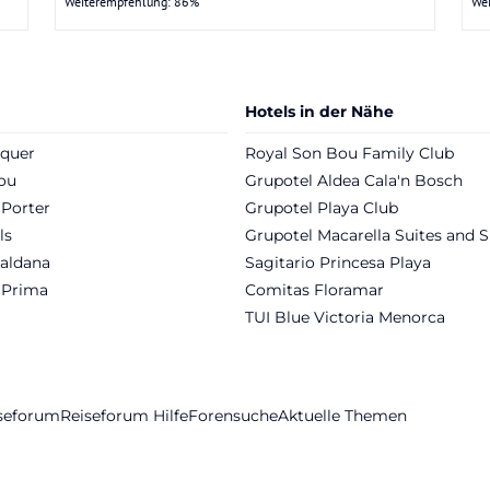
Weiterempfehlung: 86%
We
Hotels in der Nähe
èquer
Royal Son Bou Family Club
ou
Grupotel Aldea Cala'n Bosch
 Porter
Grupotel Playa Club
ls
Grupotel Macarella Suites and 
Galdana
Sagitario Princesa Playa
 Prima
Comitas Floramar
TUI Blue Victoria Menorca
iseforum
Reiseforum Hilfe
Forensuche
Aktuelle Themen